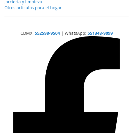
Jarcieria y limpieza
Otros artículos para el hogar
CDMX:
552598-9504
| WhatsApp:
551348-9099