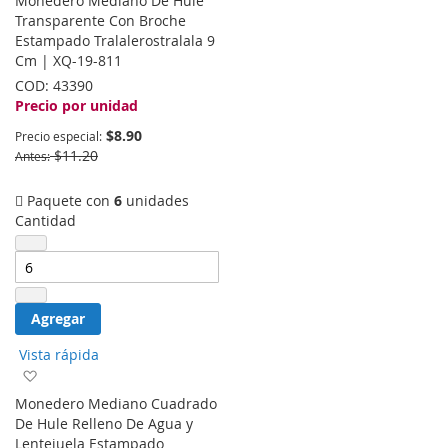
Monedero Mediano De Hule
la
Transparente Con Broche
lista
Estampado Tralalerostralala 9
de
Cm | XQ-19-811
deseos
COD:
43390
Precio por unidad
$8.90
Precio especial
$11.20
Antes
Paquete con
6
unidades
Cantidad
Agregar
Vista rápida
Agregar
a
Monedero Mediano Cuadrado
la
De Hule Relleno De Agua y
lista
Lentejuela Estampado