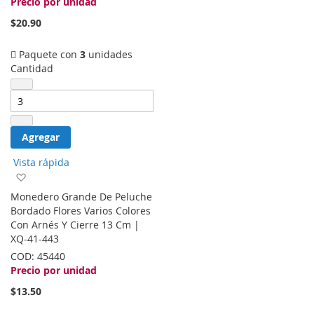
Precio por unidad
$20.90
Paquete con
3
unidades
Cantidad
Agregar
Vista rápida
Agregar
a
Monedero Grande De Peluche
la
Bordado Flores Varios Colores
lista
Con Arnés Y Cierre 13 Cm |
de
XQ-41-443
deseos
COD:
45440
Precio por unidad
$13.50