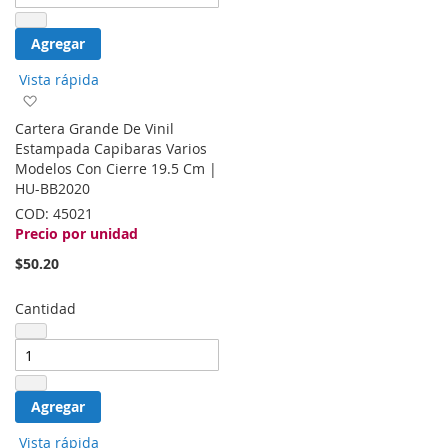
Agregar
Vista rápida
Agregar
a
Cartera Grande De Vinil
la
Estampada Capibaras Varios
lista
Modelos Con Cierre 19.5 Cm |
de
HU-BB2020
deseos
COD:
45021
Precio por unidad
$50.20
Cantidad
Agregar
Vista rápida