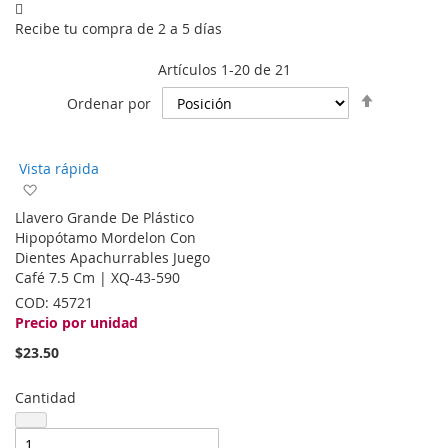
Recibe tu compra de 2 a 5 días
Artículos
1
-
20
de
21
Fijar
Ordenar por
Dirección
Descende
Vista rápida
Agregar
a
Llavero Grande De Plástico
la
Hipopótamo Mordelon Con
lista
Dientes Apachurrables Juego
de
Café 7.5 Cm | XQ-43-590
deseos
COD:
45721
Precio por unidad
$23.50
Cantidad