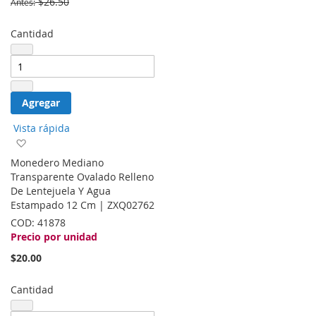
$26.50
Antes
Cantidad
Agregar
Vista rápida
Agregar
a
Monedero Mediano
la
Transparente Ovalado Relleno
lista
De Lentejuela Y Agua
de
Estampado 12 Cm | ZXQ02762
deseos
COD:
41878
Precio por unidad
$20.00
Cantidad