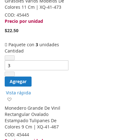
Girasoles Varios Modelos De
de
Colores 11 Cm | XQ-41-473
deseos
COD:
45445
Precio por unidad
$22.50
Paquete con
3
unidades
Cantidad
Agregar
Vista rápida
Agregar
a
Monedero Grande De Vinil
la
Rectangular Ovalado
lista
Estampado Tulipanes De
de
Colores 9 Cm | XQ-41-467
deseos
COD:
45444