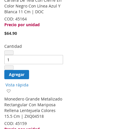
Cartera De Tela Con Cierre En
la
Color Negro Con Línea Azul Y
lista
Blanca 11 Cm | DOC
de
COD:
45164
deseos
Precio por unidad
$64.90
Cantidad
Agregar
Vista rápida
Agregar
a
Monedero Grande Metalizado
la
Rectangular Con Mariposa
lista
Rellena Lentejuela Colores
de
15.5 Cm | ZXQ04518
deseos
COD:
45159