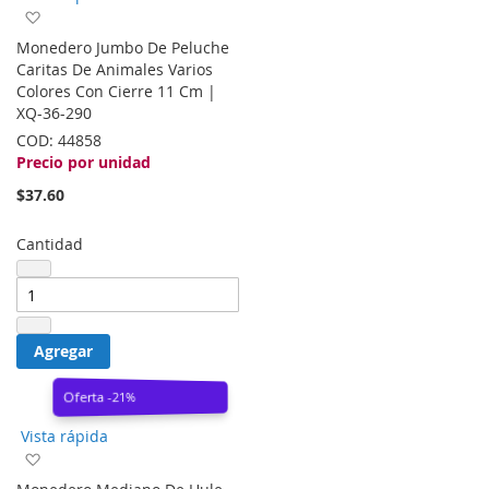
Agregar
a
Monedero Jumbo De Peluche
la
Caritas De Animales Varios
lista
Colores Con Cierre 11 Cm |
de
XQ-36-290
deseos
COD:
44858
Precio por unidad
$37.60
Cantidad
Agregar
Oferta -21%
Vista rápida
Agregar
a