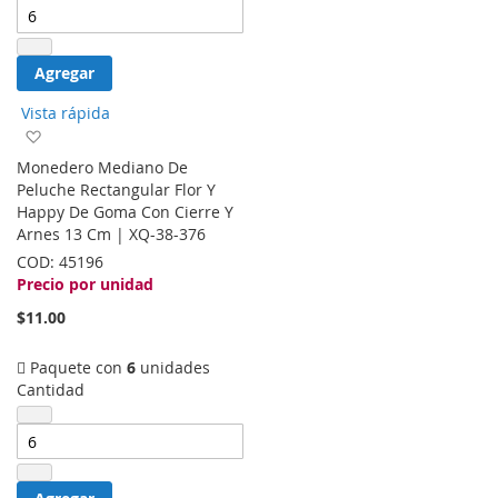
Agregar
Vista rápida
Agregar
a
Monedero Mediano De
la
Peluche Rectangular Flor Y
lista
Happy De Goma Con Cierre Y
de
Arnes 13 Cm | XQ-38-376
deseos
COD:
45196
Precio por unidad
$11.00
Paquete con
6
unidades
Cantidad