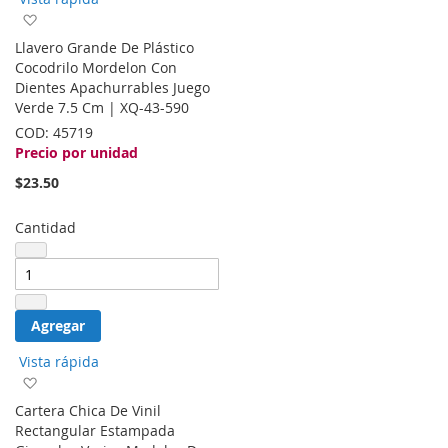
Agregar
a
Llavero Grande De Plástico
la
Cocodrilo Mordelon Con
lista
Dientes Apachurrables Juego
de
Verde 7.5 Cm | XQ-43-590
deseos
COD:
45719
Precio por unidad
$23.50
Cantidad
Agregar
Vista rápida
Agregar
a
Cartera Chica De Vinil
la
Rectangular Estampada
lista