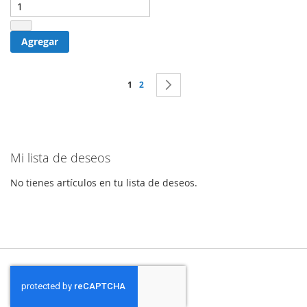
Agregar
Página
Actualmente estás leyendo página
Página
Página
Siguiente
1
2
Mi lista de deseos
No tienes artículos en tu lista de deseos.