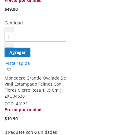
Precio por unidad
$49.90
Cantidad
Agregar
Vista rápida
Agregar
a
Monedero Grande Ovalado De
la
Vinil Estampado Felinos Con
lista
Flores Cierre Rosa 11.5 Cm |
de
ZXQ04630
deseos
COD:
45131
Precio por unidad
$10.90
Paquete con
6
unidades