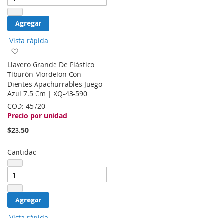
Agregar
Vista rápida
Agregar
a
Llavero Grande De Plástico
la
Tiburón Mordelon Con
lista
Dientes Apachurrables Juego
de
Azul 7.5 Cm | XQ-43-590
deseos
COD:
45720
Precio por unidad
$23.50
Cantidad
Agregar
Vista rápida