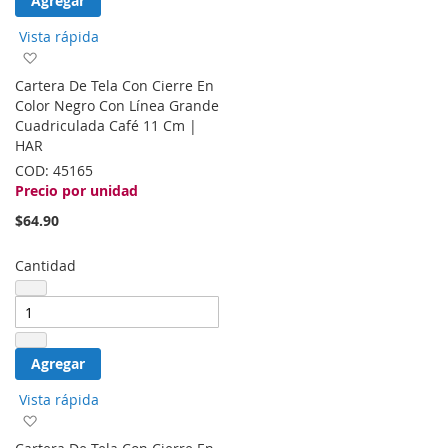
Agregar
Vista rápida
Agregar
a
Cartera De Tela Con Cierre En
la
Color Negro Con Línea Grande
lista
Cuadriculada Café 11 Cm |
de
HAR
deseos
COD:
45165
Precio por unidad
$64.90
Cantidad
Agregar
Vista rápida
Agregar
a