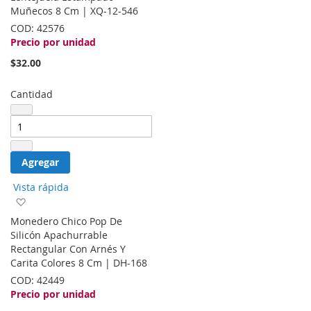
de
Muñecos 8 Cm | XQ-12-546
deseos
COD:
42576
Precio por unidad
$32.00
Cantidad
Agregar
Vista rápida
Agregar
a
Monedero Chico Pop De
la
Silicón Apachurrable
lista
Rectangular Con Arnés Y
de
Carita Colores 8 Cm | DH-168
deseos
COD:
42449
Precio por unidad