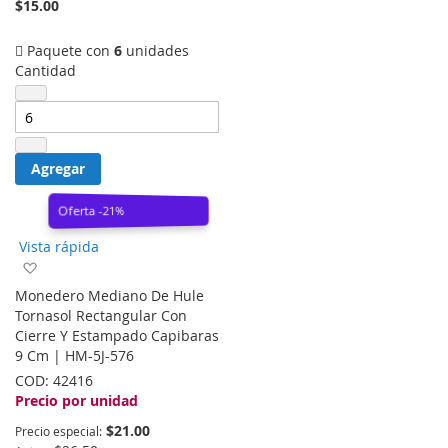
$15.00
Paquete con
6
unidades
Cantidad
Agregar
Oferta -21%
Vista rápida
Agregar
a
Monedero Mediano De Hule
la
Tornasol Rectangular Con
lista
Cierre Y Estampado Capibaras
de
9 Cm | HM-5J-576
deseos
COD:
42416
Precio por unidad
$21.00
Precio especial