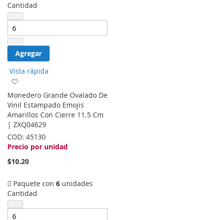
Cantidad
Agregar
Vista rápida
Agregar
a
Monedero Grande Ovalado De
la
Vinil Estampado Emojis
lista
Amarillos Con Cierre 11.5 Cm
de
| ZXQ04629
deseos
COD:
45130
Precio por unidad
$10.20
Paquete con
6
unidades
Cantidad