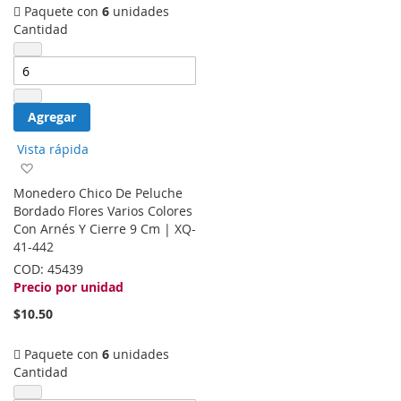
Paquete con
6
unidades
Cantidad
Agregar
Vista rápida
Agregar
a
Monedero Chico De Peluche
la
Bordado Flores Varios Colores
lista
Con Arnés Y Cierre 9 Cm | XQ-
de
41-442
deseos
COD:
45439
Precio por unidad
$10.50
Paquete con
6
unidades
Cantidad