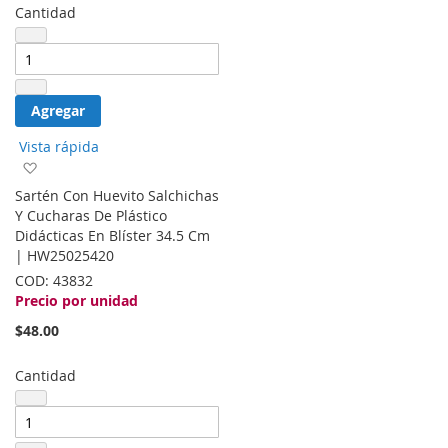
Cantidad
Agregar
Vista rápida
Agregar
a
Sartén Con Huevito Salchichas
la
Y Cucharas De Plástico
lista
Didácticas En Blíster 34.5 Cm
de
| HW25025420
deseos
COD:
43832
Precio por unidad
$48.00
Cantidad