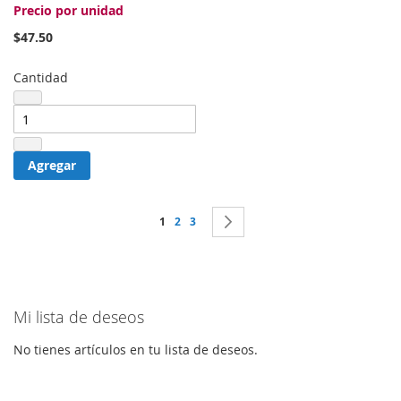
Precio por unidad
$47.50
Cantidad
Agregar
Página
Actualmente estás leyendo página
Página
Página
Página
Siguiente
1
2
3
Mi lista de deseos
No tienes artículos en tu lista de deseos.