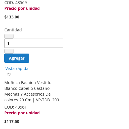
COD:
43569
Precio por unidad
$133.00
Cantidad
Agregar
Vista rápida
Agregar
a
Muñeca Fashion Vestido
la
Blanco Cabello Castaño
lista
Mechas Y Accesorios De
de
colores 29 Cm | VR-TDB1200
deseos
COD:
43561
Precio por unidad
$117.50