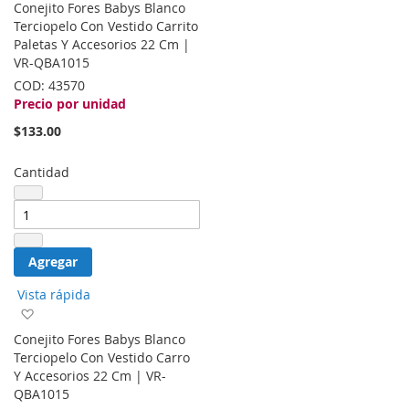
Conejito Fores Babys Blanco
la
Terciopelo Con Vestido Carrito
lista
Paletas Y Accesorios 22 Cm |
de
VR-QBA1015
deseos
COD:
43570
Precio por unidad
$133.00
Cantidad
Agregar
Vista rápida
Agregar
a
Conejito Fores Babys Blanco
la
Terciopelo Con Vestido Carro
lista
Y Accesorios 22 Cm | VR-
de
QBA1015
deseos