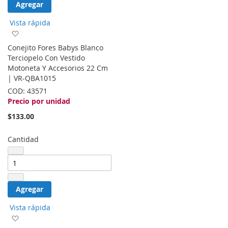
Agregar
Vista rápida
Agregar
a
Conejito Fores Babys Blanco
la
Terciopelo Con Vestido
lista
Motoneta Y Accesorios 22 Cm
de
| VR-QBA1015
deseos
COD:
43571
Precio por unidad
$133.00
Cantidad
Agregar
Vista rápida
Agregar
a