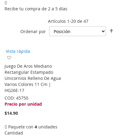
Recibe tu compra de 2 a 5 días
Artículos
1
-
20
de
47
Fijar
Ordenar por
Dirección
Descende
Vista rápida
Agregar
a
Juego De Aros Mediano
la
Rectangular Estampado
lista
Unicornios Relleno De Agua
de
Varios Colores 11 Cm |
deseos
HG26E-17
COD:
45750
Precio por unidad
$14.90
Paquete con
4
unidades
Cantidad