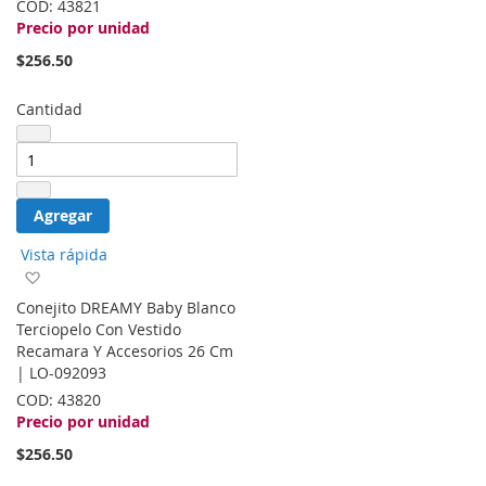
COD:
43821
deseos
Precio por unidad
$256.50
Cantidad
Agregar
Vista rápida
Agregar
a
Conejito DREAMY Baby Blanco
la
Terciopelo Con Vestido
lista
Recamara Y Accesorios 26 Cm
de
| LO-092093
deseos
COD:
43820
Precio por unidad
$256.50