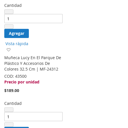
Cantidad
Agregar
Vista rápida
Agregar
a
Muñeca Lucy En El Parque De
la
Plástico Y Accesorios De
lista
Colores 32.5 Cm | MF-24312
de
COD:
43500
deseos
Precio por unidad
$189.00
Cantidad