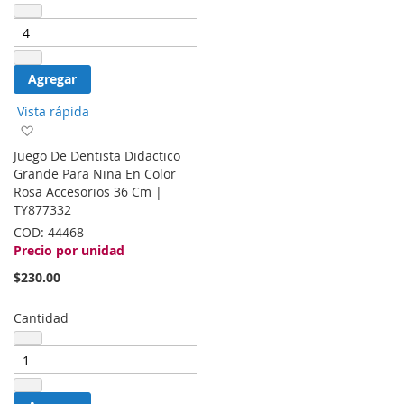
Agregar
Vista rápida
Agregar
a
Juego De Dentista Didactico
la
Grande Para Niña En Color
lista
Rosa Accesorios 36 Cm |
de
TY877332
deseos
COD:
44468
Precio por unidad
$230.00
Cantidad