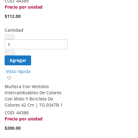
COD:
44389
Precio por unidad
$112.00
Cantidad
Agregar
Vista rápida
Agregar
a
Muñeca Con Vestidos
la
Intercambiables De Colores
lista
Con Moto Y Bicicleta De
de
Colores 42 Cm | TG-0347B-1
deseos
COD:
44386
Precio por unidad
$200.00