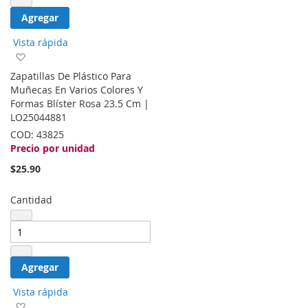
Agregar
Vista rápida
Agregar
a
Zapatillas De Plástico Para
la
Muñecas En Varios Colores Y
lista
Formas Blíster Rosa 23.5 Cm |
de
LO25044881
deseos
COD:
43825
Precio por unidad
$25.90
Cantidad
Agregar
Vista rápida
Agregar