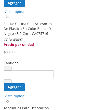
Agregar
Vista rápida
Agregar
a
Set De Cocina Con Accesorios
la
De Plástico En Color Blanco Y
lista
Negro 43.5 Cm | CA075716
de
COD:
43497
deseos
Precio por unidad
$83.90
Cantidad
Agregar
Vista rápida
Agregar
a
Accesorios Para Decoración