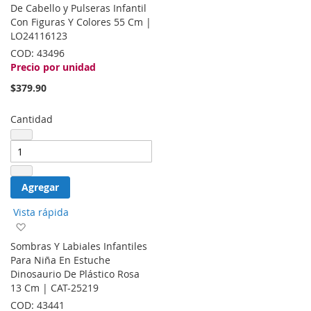
la
De Cabello y Pulseras Infantil
lista
Con Figuras Y Colores 55 Cm |
de
LO24116123
deseos
COD:
43496
Precio por unidad
$379.90
Cantidad
Agregar
Vista rápida
Agregar
a
Sombras Y Labiales Infantiles
la
Para Niña En Estuche
lista
Dinosaurio De Plástico Rosa
de
13 Cm | CAT-25219
deseos
COD:
43441