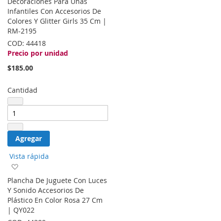
Decoraciones Para Uñas
la
Infantiles Con Accesorios De
lista
Colores Y Glitter Girls 35 Cm |
de
RM-2195
deseos
COD:
44418
Precio por unidad
$185.00
Cantidad
Agregar
Vista rápida
Agregar
a
Plancha De Juguete Con Luces
la
Y Sonido Accesorios De
lista
Plástico En Color Rosa 27 Cm
de
| QY022
deseos