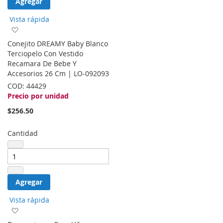
Agregar
Vista rápida
Agregar
a
Conejito DREAMY Baby Blanco
la
Terciopelo Con Vestido
lista
Recamara De Bebe Y
de
Accesorios 26 Cm | LO-092093
deseos
COD:
44429
Precio por unidad
$256.50
Cantidad
Agregar
Vista rápida
Agregar
a