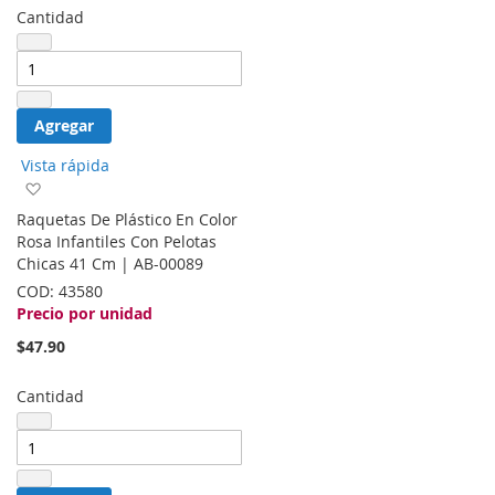
Cantidad
Agregar
Vista rápida
Agregar
a
Raquetas De Plástico En Color
la
Rosa Infantiles Con Pelotas
lista
Chicas 41 Cm | AB-00089
de
COD:
43580
deseos
Precio por unidad
$47.90
Cantidad