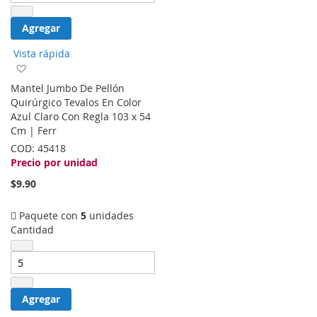
Agregar
Vista rápida
Agregar
a
Mantel Jumbo De Pellón
la
Quirúrgico Tevalos En Color
lista
Azul Claro Con Regla 103 x 54
de
Cm | Ferr
deseos
COD:
45418
Precio por unidad
$9.90
Paquete con
5
unidades
Cantidad
Agregar