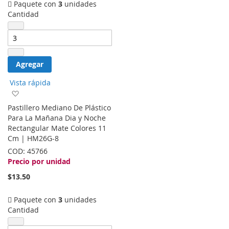
Paquete con
3
unidades
Cantidad
Agregar
Vista rápida
Agregar
a
Pastillero Mediano De Plástico
la
Para La Mañana Dia y Noche
lista
Rectangular Mate Colores 11
de
Cm | HM26G-8
deseos
COD:
45766
Precio por unidad
$13.50
Paquete con
3
unidades
Cantidad