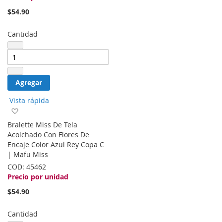
$54.90
Cantidad
Agregar
Vista rápida
Agregar
a
Bralette Miss De Tela
la
Acolchado Con Flores De
lista
Encaje Color Azul Rey Copa C
de
| Mafu Miss
deseos
COD:
45462
Precio por unidad
$54.90
Cantidad