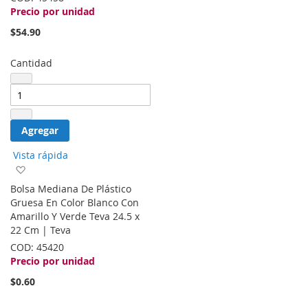
Precio por unidad
$54.90
Cantidad
Agregar
Vista rápida
Agregar
a
Bolsa Mediana De Plástico
la
Gruesa En Color Blanco Con
lista
Amarillo Y Verde Teva 24.5 x
de
22 Cm | Teva
deseos
COD:
45420
Precio por unidad
$0.60