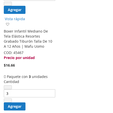
Agregar
Vista rápida
Agregar
a
Boxer Infantil Mediano De
la
Tela Elástica Resortes
lista
Grabado Tiburón Talla De 10
de
A 12 Años | Mafu Uomo
deseos
COD:
45467
Precio por unidad
$16.66
Paquete con
3
unidades
Cantidad
Agregar