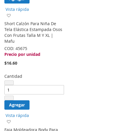
Vista rápida
Agregar
a
Short Calzón Para Niña De
la
Tela Elástica Estampada Osos
lista
Con Frutas Talla M Y XL |
de
Mafu
deseos
COD:
45675
Precio por unidad
$16.60
Cantidad
Agregar
Vista rápida
Agregar
a
Faja Moldeadora Body Para