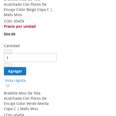
la
Acolchado Con Flores De
lista
Encaje Color Beige Copa C |
de
Mafu Miss
deseos
COD:
45459
Precio por unidad
$54.90
Cantidad
Agregar
Vista rápida
Agregar
a
Bralette Miss De Tela
la
Acolchado Con Flores De
lista
Encaje Color Verde Menta
de
Copa C | Mafu Miss
deseos
COD:
45458