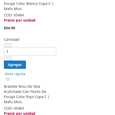
lista
Encaje Color Blanco Copa C |
de
Mafu Miss
deseos
COD:
45464
Precio por unidad
$54.90
Cantidad
Agregar
Vista rápida
Agregar
a
Bralette Miss De Tela
la
Acolchado Con Flores De
lista
Encaje Color Rojo Copa C |
de
Mafu Miss
deseos
COD:
45463
Precio por unidad