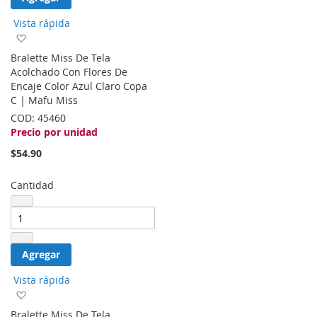
Vista rápida
Agregar
a
Bralette Miss De Tela
la
Acolchado Con Flores De
lista
Encaje Color Azul Claro Copa
de
C | Mafu Miss
deseos
COD:
45460
Precio por unidad
$54.90
Cantidad
Agregar
Vista rápida
Agregar
a
Bralette Miss De Tela