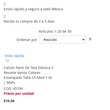
Envío rápido y seguro a todo México
Recibe tu compra de 2 a 5 días
Artículos
1
-
20
de
50
Fijar
Ordenar por
Dirección
Descende
Vista rápida
Agregar
a
Calzón Panti De Tela Elástica Y
la
Resorte Varios Colores
lista
Estampado Talla Ch Med Y Gr
de
| Mafu
deseos
COD:
45799
Precio por unidad
$16.66