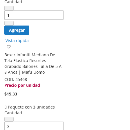
Cantidad
Agregar
Vista rápida
Agregar
a
Boxer Infantil Mediano De
la
Tela Elástica Resortes
lista
Grabado Balones Talla De 5 A
de
8 Años | Mafu Uomo
deseos
COD:
45468
Precio por unidad
$15.33
Paquete con
3
unidades
Cantidad