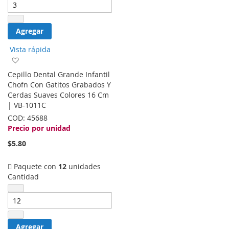
Agregar
Vista rápida
Agregar
a
Cepillo Dental Grande Infantil
la
Chofn Con Gatitos Grabados Y
lista
Cerdas Suaves Colores 16 Cm
de
| VB-1011C
deseos
COD:
45688
Precio por unidad
$5.80
Paquete con
12
unidades
Cantidad
Agregar