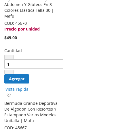
la
Abdomen Y Glúteos En 3
lista
Colores Elástica Talla 30 |
de
Mafu
deseos
COD:
45670
Precio por unidad
$49.00
Cantidad
Agregar
Vista rápida
Agregar
a
Bermuda Grande Deportiva
la
De Algodón Con Resortes Y
lista
Estampado Varios Modelos
de
Unitalla | Mafu
deseos
COD:
45667