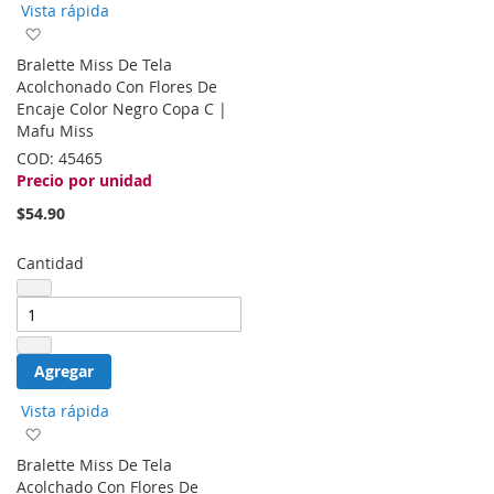
Vista rápida
Agregar
a
Bralette Miss De Tela
la
Acolchonado Con Flores De
lista
Encaje Color Negro Copa C |
de
Mafu Miss
deseos
COD:
45465
Precio por unidad
$54.90
Cantidad
Agregar
Vista rápida
Agregar
a
Bralette Miss De Tela
la
Acolchado Con Flores De