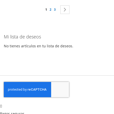
Página
Actualmente estás leyendo página
Página
Página
Página
Siguiente
1
2
3
Mi lista de deseos
No tienes artículos en tu lista de deseos.
Pagos seguros