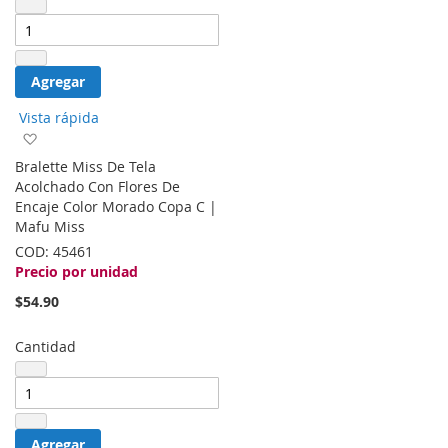
Agregar
Vista rápida
Agregar
a
Bralette Miss De Tela
la
Acolchado Con Flores De
lista
Encaje Color Morado Copa C |
de
Mafu Miss
deseos
COD:
45461
Precio por unidad
$54.90
Cantidad
Agregar