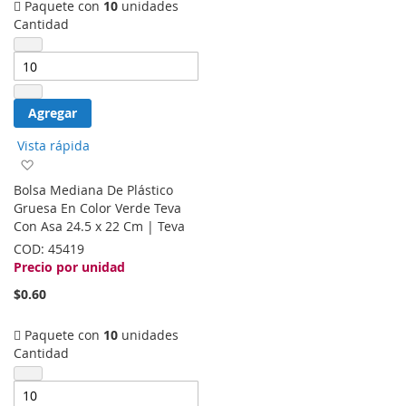
Paquete con
10
unidades
Cantidad
Agregar
Vista rápida
Agregar
a
Bolsa Mediana De Plástico
la
Gruesa En Color Verde Teva
lista
Con Asa 24.5 x 22 Cm | Teva
de
COD:
45419
deseos
Precio por unidad
$0.60
Paquete con
10
unidades
Cantidad