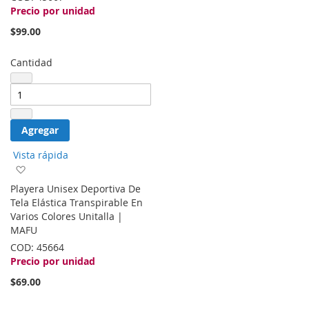
Precio por unidad
$99.00
Cantidad
Agregar
Vista rápida
Agregar
a
Playera Unisex Deportiva De
la
Tela Elástica Transpirable En
lista
Varios Colores Unitalla |
de
MAFU
deseos
COD:
45664
Precio por unidad
$69.00