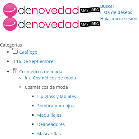
Buscar
Lista de deseos
Hola, inicia sesión
Ir
al
contenido
Categorías
Catálogo
16 De Septiembre
Cosméticos de moda
Ir a
Cosméticos de moda
Cosméticos de moda
Lip gloss y labiales
Sombra para ojos
Maquillajes
Delineadores
Mascarillas