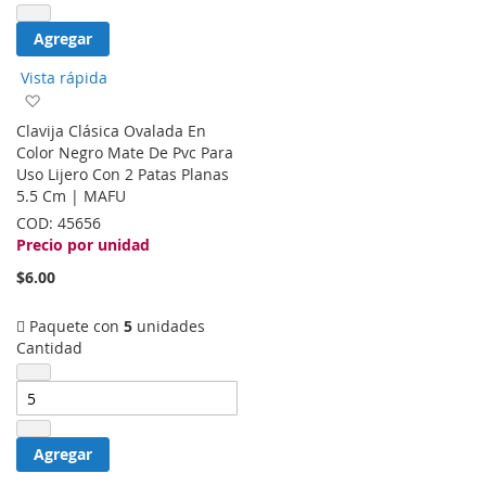
Agregar
Vista rápida
Agregar
a
Clavija Clásica Ovalada En
la
Color Negro Mate De Pvc Para
lista
Uso Lijero Con 2 Patas Planas
de
5.5 Cm | MAFU
deseos
COD:
45656
Precio por unidad
$6.00
Paquete con
5
unidades
Cantidad
Agregar