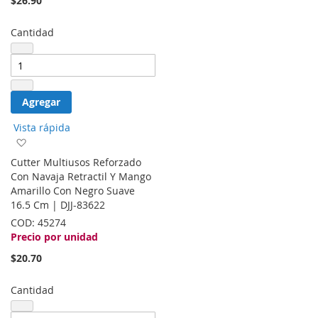
$26.90
Cantidad
Agregar
Vista rápida
Agregar
a
Cutter Multiusos Reforzado
la
Con Navaja Retractil Y Mango
lista
Amarillo Con Negro Suave
de
16.5 Cm | DJJ-83622
deseos
COD:
45274
Precio por unidad
$20.70
Cantidad