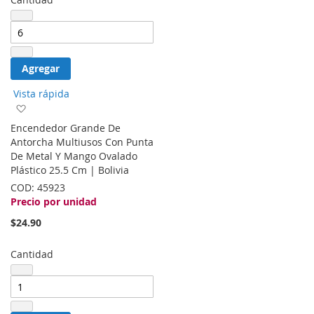
Agregar
Vista rápida
Agregar
a
Encendedor Grande De
la
Antorcha Multiusos Con Punta
lista
De Metal Y Mango Ovalado
de
Plástico 25.5 Cm | Bolivia
deseos
COD:
45923
Precio por unidad
$24.90
Cantidad