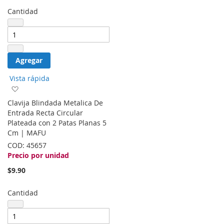
Cantidad
Agregar
Vista rápida
Agregar
a
Clavija Blindada Metalica De
la
Entrada Recta Circular
lista
Plateada con 2 Patas Planas 5
de
Cm | MAFU
deseos
COD:
45657
Precio por unidad
$9.90
Cantidad