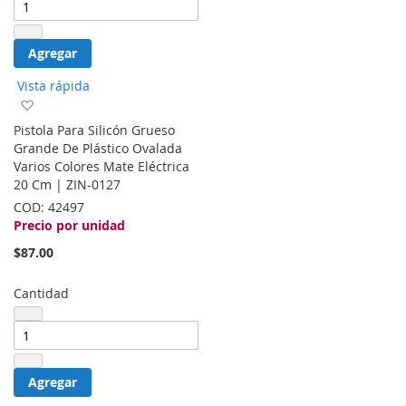
Agregar
Vista rápida
Agregar
a
Pistola Para Silicón Grueso
la
Grande De Plástico Ovalada
lista
Varios Colores Mate Eléctrica
de
20 Cm | ZIN-0127
deseos
COD:
42497
Precio por unidad
$87.00
Cantidad
Agregar