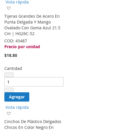
Vista rápida
Agregar
a
Tijeras Grandes De Acero En
la
Punta Delgada Y Mango
lista
Ovalado Con Goma Azul 21.5
de
Cm | HG26C-52
deseos
COD:
45487
Precio por unidad
$18.80
Cantidad
Agregar
Vista rápida
Agregar
a
Cinchos De Plástico Delgados
la
Chicos En Color Negro En