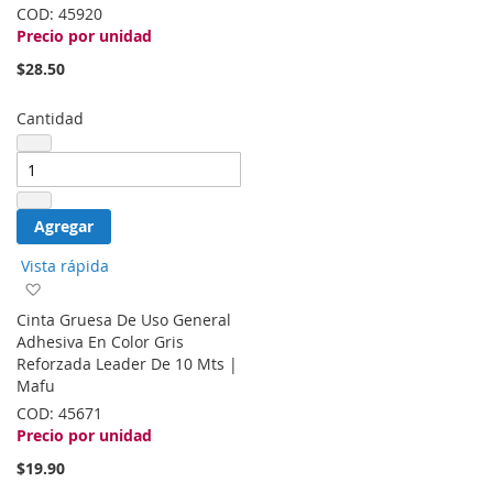
COD:
45920
Precio por unidad
$28.50
Cantidad
Agregar
Vista rápida
Agregar
a
Cinta Gruesa De Uso General
la
Adhesiva En Color Gris
lista
Reforzada Leader De 10 Mts |
de
Mafu
deseos
COD:
45671
Precio por unidad
$19.90