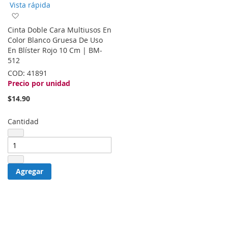
Vista rápida
Agregar
a
Cinta Doble Cara Multiusos En
la
Color Blanco Gruesa De Uso
lista
En Blíster Rojo 10 Cm | BM-
de
512
deseos
COD:
41891
Precio por unidad
$14.90
Cantidad
Agregar