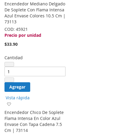
a
Encendedor Mediano Delgado
la
De Soplete Con Flama Intensa
lista
Azul Envase Colores 10.5 Cm |
de
73113
deseos
COD:
45921
Precio por unidad
$33.90
Cantidad
Agregar
Vista rápida
Agregar
a
Encendedor Chico De Soplete
la
Flama Intensa En Color Azul
lista
Envase Con Tapa Cadena 7.5
de
Cm | 73114
deseos