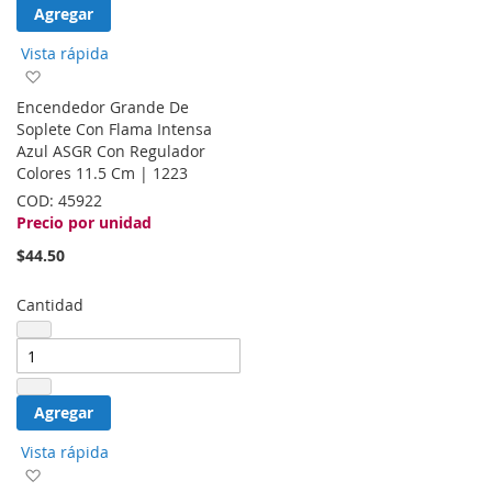
Agregar
Vista rápida
Agregar
a
Encendedor Grande De
la
Soplete Con Flama Intensa
lista
Azul ASGR Con Regulador
de
Colores 11.5 Cm | 1223
deseos
COD:
45922
Precio por unidad
$44.50
Cantidad
Agregar
Vista rápida
Agregar