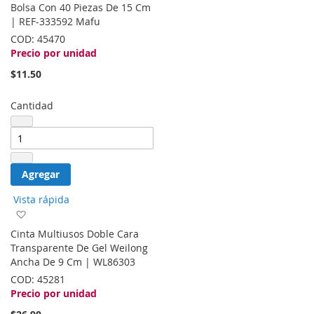
lista
Bolsa Con 40 Piezas De 15 Cm
de
| REF-333592 Mafu
deseos
COD:
45470
Precio por unidad
$11.50
Cantidad
Agregar
Vista rápida
Agregar
a
Cinta Multiusos Doble Cara
la
Transparente De Gel Weilong
lista
Ancha De 9 Cm | WL86303
de
COD:
45281
deseos
Precio por unidad