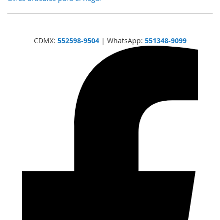
CDMX:
552598-9504
| WhatsApp:
551348-9099