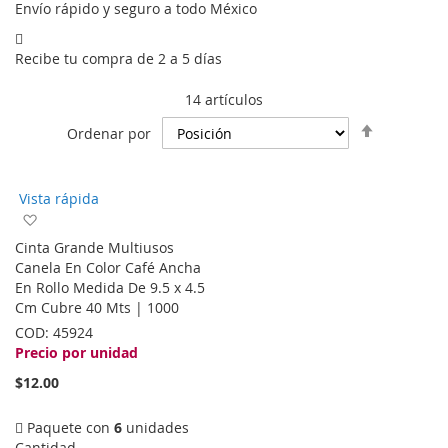
Envío rápido y seguro a todo México
Recibe tu compra de 2 a 5 días
14
artículos
Fijar
Ordenar por
Dirección
Descende
Vista rápida
Agregar
a
Cinta Grande Multiusos
la
Canela En Color Café Ancha
lista
En Rollo Medida De 9.5 x 4.5
de
Cm Cubre 40 Mts | 1000
deseos
COD:
45924
Precio por unidad
$12.00
Paquete con
6
unidades
Cantidad