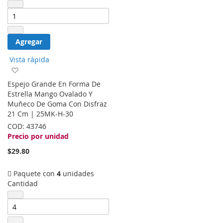
Agregar
Vista rápida
Agregar
a
Espejo Grande En Forma De
la
Estrella Mango Ovalado Y
lista
Muñeco De Goma Con Disfraz
de
21 Cm | 25MK-H-30
deseos
COD:
43746
Precio por unidad
$29.80
Paquete con
4
unidades
Cantidad