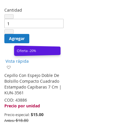
Cantidad
Agregar
Oferta -20%
Vista rápida
Agregar
a
Cepillo Con Espejo Doble De
la
Bolsillo Compacto Cuadrado
lista
Estampado Capibaras 7 Cm |
de
KUN-3561
deseos
COD:
43886
Precio por unidad
$15.00
Precio especial
$18.80
Antes