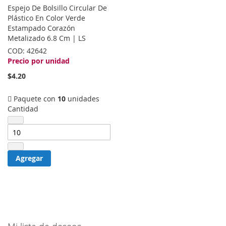
a
Espejo De Bolsillo Circular De
la
Plástico En Color Verde
lista
Estampado Corazón
de
Metalizado 6.8 Cm | LS
deseos
COD:
42642
Precio por unidad
$4.20
Paquete con
10
unidades
Cantidad
Agregar