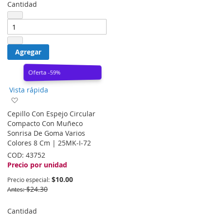
Cantidad
Agregar
Oferta -59%
Vista rápida
Agregar
a
Cepillo Con Espejo Circular
la
Compacto Con Muñeco
lista
Sonrisa De Goma Varios
de
Colores 8 Cm | 25MK-I-72
deseos
COD:
43752
Precio por unidad
$10.00
Precio especial
$24.30
Antes
Cantidad