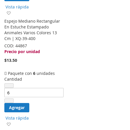
Vista rápida
Agregar
a
Espejo Mediano Rectangular
la
En Estuche Estampado
lista
Animales Varios Colores 13
de
Cm | XQ-39-400
deseos
COD:
44867
Precio por unidad
$13.50
Paquete con
6
unidades
Cantidad
Agregar
Vista rápida
Agregar
a