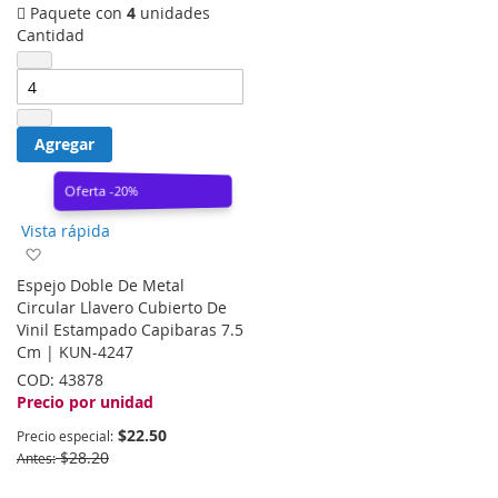
Paquete con
4
unidades
Cantidad
Agregar
Oferta -20%
Vista rápida
Agregar
a
Espejo Doble De Metal
la
Circular Llavero Cubierto De
lista
Vinil Estampado Capibaras 7.5
de
Cm | KUN-4247
deseos
COD:
43878
Precio por unidad
$22.50
Precio especial
$28.20
Antes