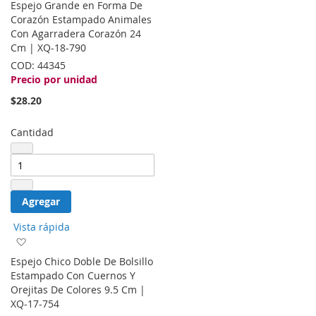
Espejo Grande en Forma De
la
Corazón Estampado Animales
lista
Con Agarradera Corazón 24
de
Cm | XQ-18-790
deseos
COD:
44345
Precio por unidad
$28.20
Cantidad
Agregar
Vista rápida
Agregar
a
Espejo Chico Doble De Bolsillo
la
Estampado Con Cuernos Y
lista
Orejitas De Colores 9.5 Cm |
de
XQ-17-754
deseos