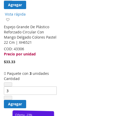
Agregar
Vista rápida
Agregar
a
Espejo Grande De Plástico
la
Reforzado Circular Con
lista
Mango Delgado Colores Pastel
de
22 Cm | XH6521
deseos
COD:
43306
Precio por unidad
$33.33
Paquete con
3
unidades
Cantidad
Agregar
Oferta -23%