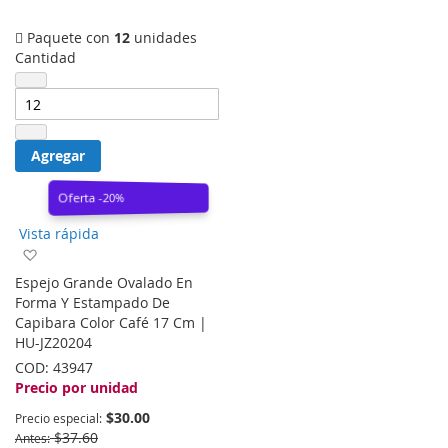
Paquete con
12
unidades
Cantidad
Agregar
Oferta -20%
Vista rápida
Agregar
a
Espejo Grande Ovalado En
la
Forma Y Estampado De
lista
Capibara Color Café 17 Cm |
de
HU-JZ20204
deseos
COD:
43947
Precio por unidad
$30.00
Precio especial
$37.60
Antes