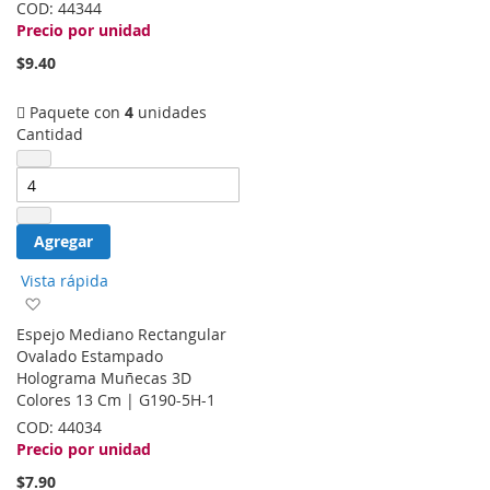
COD:
44344
Precio por unidad
$9.40
Paquete con
4
unidades
Cantidad
Agregar
Vista rápida
Agregar
a
Espejo Mediano Rectangular
la
Ovalado Estampado
lista
Holograma Muñecas 3D
de
Colores 13 Cm | G190-5H-1
deseos
COD:
44034
Precio por unidad
$7.90