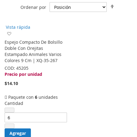
Fijar
Ordenar por
Dirección
Descende
Vista rápida
Agregar
a
Espejo Compacto De Bolsillo
la
Doble Con Orejitas
lista
Estampado Animales Varios
de
Colores 9 Cm | XQ-35-267
deseos
COD:
45205
Precio por unidad
$14.10
Paquete con
6
unidades
Cantidad
Agregar