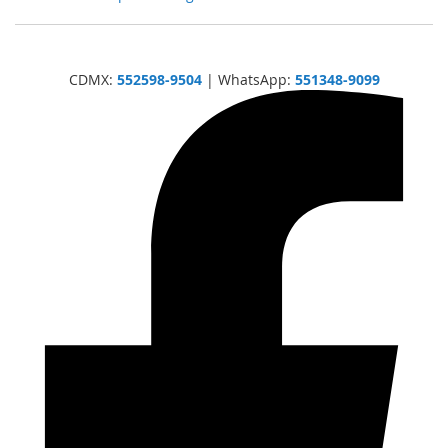
CDMX:
552598-9504
| WhatsApp:
551348-9099