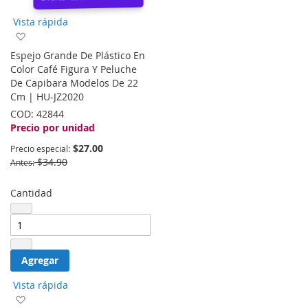
Vista rápida
Agregar
a
Espejo Grande De Plástico En
la
Color Café Figura Y Peluche
lista
De Capibara Modelos De 22
de
Cm | HU-JZ2020
deseos
COD:
42844
Precio por unidad
$27.00
Precio especial
$34.90
Antes
Cantidad
Agregar
Vista rápida
Agregar