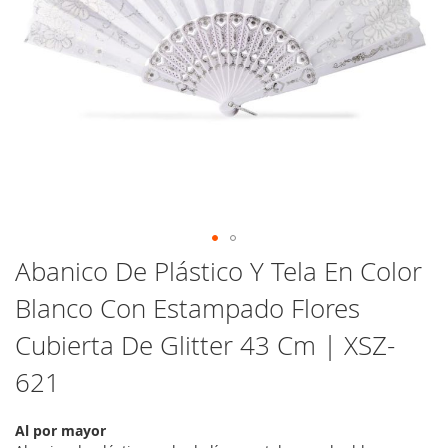
Saltar
Abanico De Plástico Y Tela En Color
al
Blanco Con Estampado Flores
comienzo
de
Cubierta De Glitter 43 Cm | XSZ-
la
galería
621
de
imágenes
Al por mayor