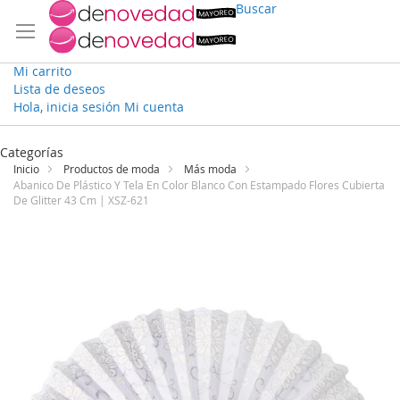
Buscar
Mi carrito
Lista de deseos
Hola, inicia sesión
Mi cuenta
Ir
al
Categorías
contenido
Inicio
Productos de moda
Más moda
Abanico De Plástico Y Tela En Color Blanco Con Estampado Flores Cubierta
De Glitter 43 Cm | XSZ-621
Saltar
al
final
de
la
galería
de
imágenes