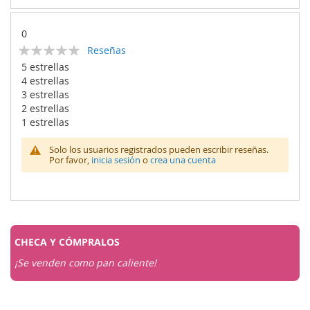
0
Calificación:
Reseñas
0
100
% of
5 estrellas
4 estrellas
3 estrellas
2 estrellas
1 estrellas
Solo los usuarios registrados pueden escribir reseñas.
Por favor,
inicia sesión
o
crea una cuenta
CHECA Y
CÓMPRALOS
¡Se venden como pan caliente!