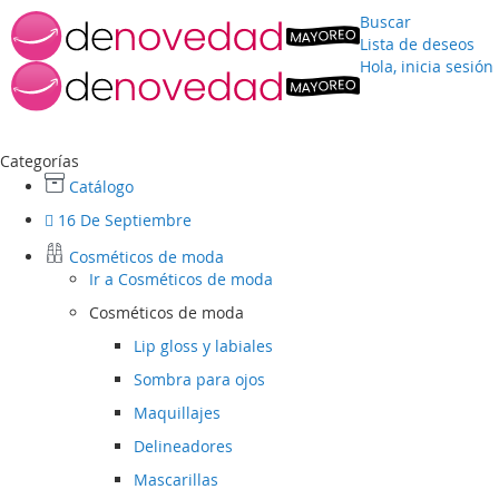
Buscar
Lista de deseos
Hola, inicia sesión
Ir
al
contenido
Categorías
Catálogo
16 De Septiembre
Cosméticos de moda
Ir a
Cosméticos de moda
Cosméticos de moda
Lip gloss y labiales
Sombra para ojos
Maquillajes
Delineadores
Mascarillas