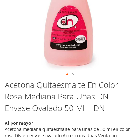
Saltar
Acetona Quitaesmalte En Color
al
Rosa Mediana Para Uñas DN
comienzo
de
Envase Ovalado 50 Ml | DN
la
galería
de
Al por mayor
imágenes
Acetona mediana quitaesmalte para uñas de 50 ml en color
rosa DN en envase ovalado Accesorios Uñas Venta por