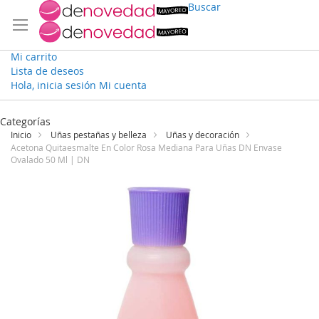
Buscar
Mi carrito
Lista de deseos
Hola, inicia sesión
Mi cuenta
Ir
al
Categorías
contenido
Inicio
Uñas pestañas y belleza
Uñas y decoración
Acetona Quitaesmalte En Color Rosa Mediana Para Uñas DN Envase
Ovalado 50 Ml | DN
Saltar
al
final
de
la
galería
de
imágenes