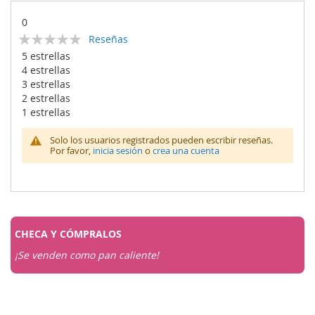
0
Calificación:
Reseñas
0
100
% of
5 estrellas
4 estrellas
3 estrellas
2 estrellas
1 estrellas
Solo los usuarios registrados pueden escribir reseñas.
Por favor,
inicia sesión
o
crea una cuenta
CHECA Y
CÓMPRALOS
¡Se venden como pan caliente!