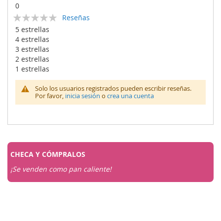
0
Calificación:
Reseñas
0
100
% of
5 estrellas
4 estrellas
3 estrellas
2 estrellas
1 estrellas
Solo los usuarios registrados pueden escribir reseñas.
Por favor,
inicia sesión
o
crea una cuenta
CHECA Y
CÓMPRALOS
¡Se venden como pan caliente!