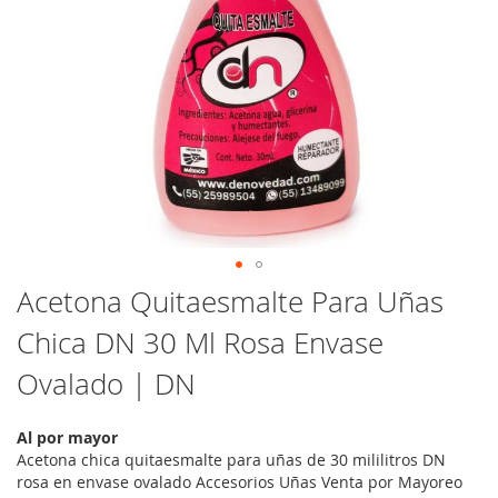
Saltar
Acetona Quitaesmalte Para Uñas
al
Chica DN 30 Ml Rosa Envase
comienzo
de
Ovalado | DN
la
galería
de
Al por mayor
imágenes
Acetona chica quitaesmalte para uñas de 30 mililitros DN
rosa en envase ovalado Accesorios Uñas Venta por Mayoreo