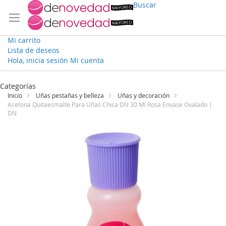
Buscar
Mi carrito
Lista de deseos
Hola, inicia sesión
Mi cuenta
Ir
al
Categorías
contenido
Inicio
Uñas pestañas y belleza
Uñas y decoración
Acetona Quitaesmalte Para Uñas Chica DN 30 Ml Rosa Envase Ovalado |
DN
Saltar
al
final
de
la
galería
de
imágenes