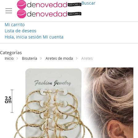
Buscar
Mi carrito
Lista de deseos
Hola, inicia sesión
Mi cuenta
Ir
al
Categorías
contenido
Inicio
Bisutería
Aretes de moda
Aretes
Saltar
al
final
de
la
galería
de
imágenes