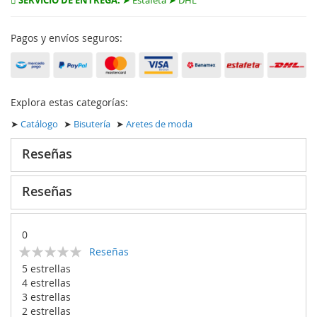
SERVICIO DE ENTREGA:
➤ Estafeta ➤ DHL
Pagos y envíos seguros:
Explora estas categorías:
➤
Catálogo
➤
Bisutería
➤
Aretes de moda
Reseñas
Reseñas
0
Calificación:
Reseñas
0
100
% of
5 estrellas
4 estrellas
3 estrellas
2 estrellas