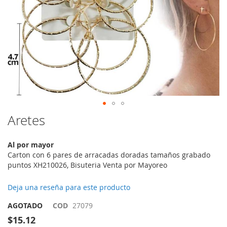
Saltar
Aretes
al
comienzo
Al por mayor
de
Carton con 6 pares de arracadas doradas tamaños grabado
la
puntos XH210026, Bisuteria Venta por Mayoreo
galería
de
imágenes
Deja una reseña para este producto
AGOTADO
COD
27079
$15.12