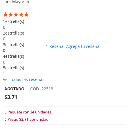
por Mayoreo
Calificación:
100
100
% of
1
estrella(s)
0
2
estrella(s)
0
3
estrella(s)
1
Reseña
Agrega tu reseña
0
4
estrella(s)
0
5
estrella(s)
1
Ver todas las reseñas
AGOTADO
COD
22518
$3.71
Paquete con
24
unidades
Precio
$3.71
por unidad