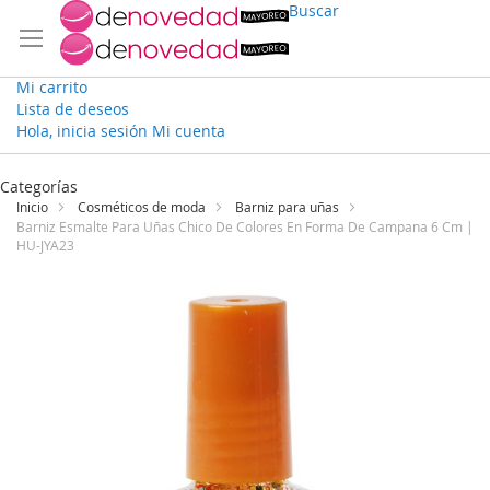
Buscar
Mi carrito
Lista de deseos
Hola, inicia sesión
Mi cuenta
Ir
al
Categorías
contenido
Inicio
Cosméticos de moda
Barniz para uñas
Barniz Esmalte Para Uñas Chico De Colores En Forma De Campana 6 Cm |
HU-JYA23
Saltar
al
final
de
la
galería
de
imágenes