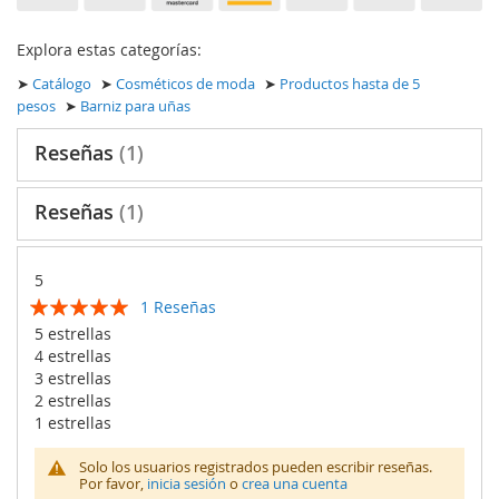
Explora estas categorías:
➤
Catálogo
➤
Cosméticos de moda
➤
Productos hasta de 5
pesos
➤
Barniz para uñas
Reseñas
1
Reseñas
1
5
Calificación:
1
Reseñas
100
100
% of
5 estrellas
4 estrellas
3 estrellas
2 estrellas
1 estrellas
Solo los usuarios registrados pueden escribir reseñas.
Por favor,
inicia sesión
o
crea una cuenta