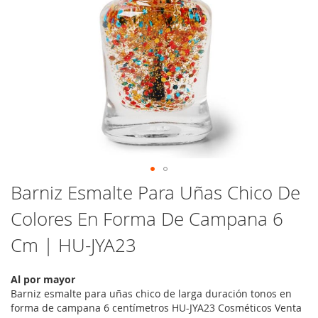
Saltar
Barniz Esmalte Para Uñas Chico De
al
Colores En Forma De Campana 6
comienzo
de
Cm | HU-JYA23
la
galería
de
Al por mayor
imágenes
Barniz esmalte para uñas chico de larga duración tonos en
forma de campana 6 centímetros HU-JYA23 Cosméticos Venta