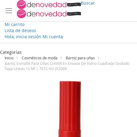
Buscar
Mi carrito
Lista de deseos
Hola, inicia sesión
Mi cuenta
Ir
al
Categorías
contenido
Inicio
Cosméticos de moda
Barniz para uñas
Barniz Esmalte Para Uñas LSKINR En Envase De Vidrio Cuadrado Ovalado
Tapa Líneas 15 Ml | 7072 HU-JY2086
Saltar
al
final
de
la
galería
de
imágenes