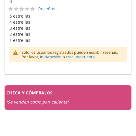
0
Calificación:
Reseñas
0
100
% of
5 estrellas
4 estrellas
3 estrellas
2 estrellas
1 estrellas
Solo los usuarios registrados pueden escribir reseñas.
Por favor,
inicia sesión
o
crea una cuenta
CHECA Y
CÓMPRALOS
¡Se venden como pan caliente!