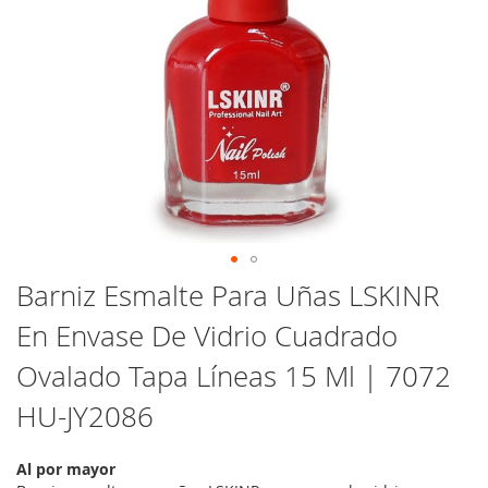
Saltar
Barniz Esmalte Para Uñas LSKINR
al
En Envase De Vidrio Cuadrado
comienzo
de
Ovalado Tapa Líneas 15 Ml | 7072
la
galería
HU-JY2086
de
imágenes
Al por mayor