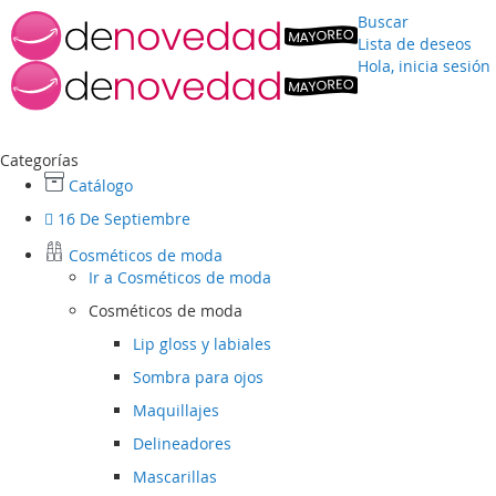
Buscar
Lista de deseos
Hola, inicia sesión
Ir
al
contenido
Categorías
Catálogo
16 De Septiembre
Cosméticos de moda
Ir a
Cosméticos de moda
Cosméticos de moda
Lip gloss y labiales
Sombra para ojos
Maquillajes
Delineadores
Mascarillas