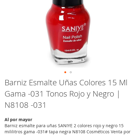
Saltar
Barniz Esmalte Uñas Colores 15 Ml
al
Gama -031 Tonos Rojo y Negro |
comienzo
de
N8108 -031
la
galería
de
Al por mayor
imágenes
Barniz esmalte para uñas SANIYE 2 colores rojo y negro 15
mililitros gama -031# tapa negra N8108 Cosméticos Venta por