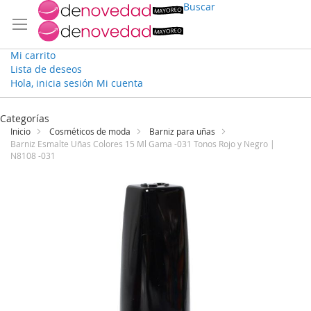
Buscar
Mi carrito
Lista de deseos
Hola, inicia sesión
Mi cuenta
Ir
al
Categorías
contenido
Inicio
Cosméticos de moda
Barniz para uñas
Barniz Esmalte Uñas Colores 15 Ml Gama -031 Tonos Rojo y Negro |
N8108 -031
Saltar
al
final
de
la
galería
de
imágenes