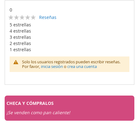
0
Calificación:
Reseñas
0
100
% of
5 estrellas
4 estrellas
3 estrellas
2 estrellas
1 estrellas
Solo los usuarios registrados pueden escribir reseñas.
Por favor,
inicia sesión
o
crea una cuenta
CHECA Y
CÓMPRALOS
¡Se venden como pan caliente!