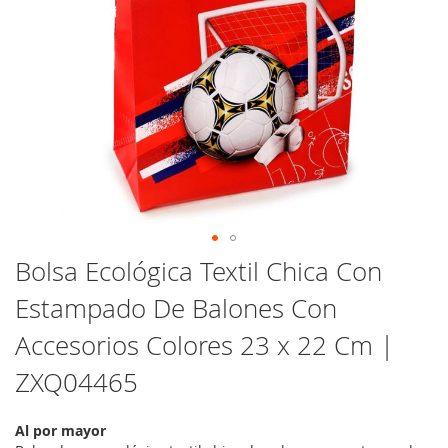
Saltar
Bolsa Ecológica Textil Chica Con
al
Estampado De Balones Con
comienzo
de
Accesorios Colores 23 x 22 Cm |
la
galería
ZXQ04465
de
imágenes
Al por mayor