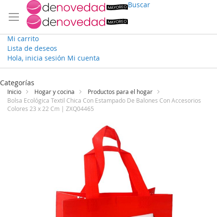
Buscar
Mi carrito
Lista de deseos
Hola, inicia sesión
Mi cuenta
Ir
al
Categorías
contenido
Inicio
Hogar y cocina
Productos para el hogar
Bolsa Ecológica Textil Chica Con Estampado De Balones Con Accesorios
Colores 23 x 22 Cm | ZXQ04465
Saltar
al
final
de
la
galería
de
imágenes