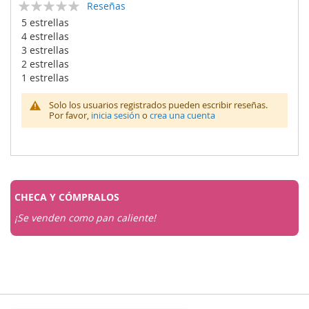
Calificación:
Reseñas
0
100
% of
5 estrellas
4 estrellas
3 estrellas
2 estrellas
1 estrellas
Solo los usuarios registrados pueden escribir reseñas.
Por favor,
inicia sesión
o
crea una cuenta
CHECA Y
CÓMPRALOS
¡Se venden como pan caliente!