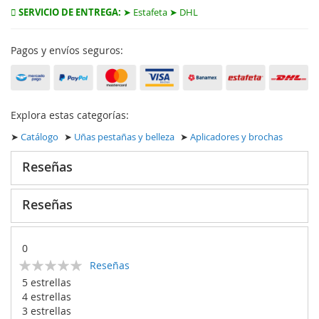
SERVICIO DE ENTREGA:
➤ Estafeta ➤ DHL
Pagos y envíos seguros:
Explora estas categorías:
➤
Catálogo
➤
Uñas pestañas y belleza
➤
Aplicadores y brochas
Reseñas
Reseñas
0
Calificación:
Reseñas
0
100
% of
5 estrellas
4 estrellas
3 estrellas