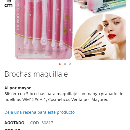
Saltar
Brochas maquillaje
al
comienzo
Al por mayor
de
Blister con 5 brochas para maquillaje con mango grabado de
la
huellitas WM15#6H-1, Cosmeticos Venta por Mayoreo
galería
de
imágenes
Deja una reseña para este producto
AGOTADO
COD
30817