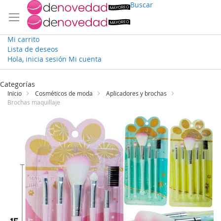
Buscar
Mi carrito
Lista de deseos
Hola, inicia sesión
Mi cuenta
Ir
al
Categorías
contenido
Inicio
Cosméticos de moda
Aplicadores y brochas
Brochas maquillaje
Saltar
al
final
de
la
galería
de
imágenes