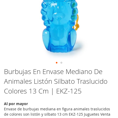
Saltar
Burbujas En Envase Mediano De
al
Animales Listón Silbato Traslucido
comienzo
de
Colores 13 Cm | EKZ-125
la
galería
de
Al por mayor
imágenes
Envase de burbujas mediana en figura animales traslucidos
de colores son listón y silbato 13 cm EKZ-125 Juguetes Venta