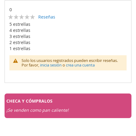
0
Calificación:
Reseñas
0
100
% of
5 estrellas
4 estrellas
3 estrellas
2 estrellas
1 estrellas
Solo los usuarios registrados pueden escribir reseñas.
Por favor,
inicia sesión
o
crea una cuenta
CHECA Y
CÓMPRALOS
¡Se venden como pan caliente!