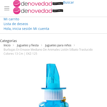
Buscar
Mi carrito
Lista de deseos
Hola, inicia sesión
Mi cuenta
Ir
al
Categorías
contenido
Inicio
Juguetes y fiesta
Juguetes para niños
Burbujas En Envase Mediano De Animales Listón Silbato Traslucido
Colores 13 Cm | EKZ-125
Saltar
al
final
de
la
galería
de
imágenes