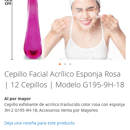
Saltar
Cepillo Facial Acrílico Esponja Rosa
al
| 12 Cepillos | Modelo G195-9H-18
comienzo
de
la
Al por mayor
galería
Cepillo exfoliante de acrilico traslucido color rosa con esponja
de
3H-2 G195-9H-18, Accesorios Venta por Mayoreo
imágenes
Deja una reseña para este producto