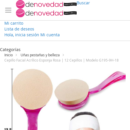
Buscar
Mi carrito
Lista de deseos
Hola, inicia sesión
Mi cuenta
Ir
al
Categorías
contenido
Inicio
Uñas pestañas y belleza
Cepillo Facial Acrílico Esponja Rosa | 12 Cepillos | Modelo G195-9H-18
Saltar
al
final
de
la
galería
de
imágenes