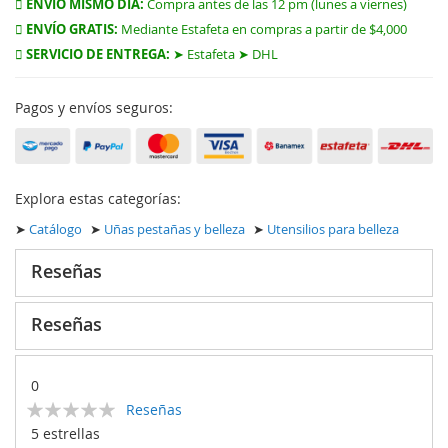
ENVÍO MISMO DÍA:
Compra antes de las 12 pm (lunes a viernes)
ENVÍO GRATIS:
Mediante Estafeta en compras a partir de $4,000
SERVICIO DE ENTREGA:
➤ Estafeta ➤ DHL
Pagos y envíos seguros:
Explora estas categorías:
➤
Catálogo
➤
Uñas pestañas y belleza
➤
Utensilios para belleza
Reseñas
Reseñas
0
Calificación:
Reseñas
0
100
% of
5 estrellas