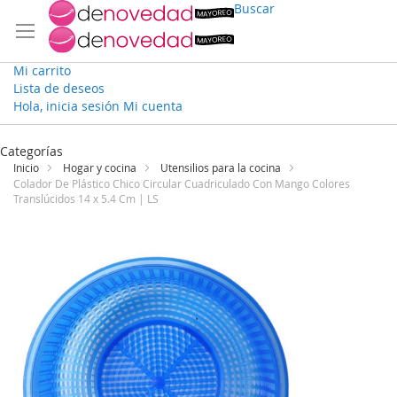
Buscar
Mi carrito
Lista de deseos
Hola, inicia sesión
Mi cuenta
Ir
al
Categorías
contenido
Inicio
Hogar y cocina
Utensilios para la cocina
Colador De Plástico Chico Circular Cuadriculado Con Mango Colores
Translúcidos 14 x 5.4 Cm | LS
Saltar
al
final
de
la
galería
de
imágenes