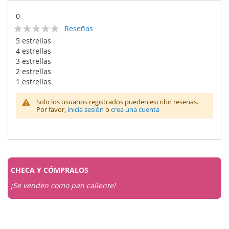
0
Calificación:
Reseñas
0
100
% of
5 estrellas
4 estrellas
3 estrellas
2 estrellas
1 estrellas
Solo los usuarios registrados pueden escribir reseñas.
Por favor,
inicia sesión
o
crea una cuenta
CHECA Y
CÓMPRALOS
¡Se venden como pan caliente!