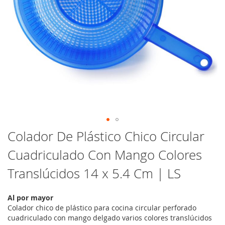
Saltar
Colador De Plástico Chico Circular
al
Cuadriculado Con Mango Colores
comienzo
de
Translúcidos 14 x 5.4 Cm | LS
la
galería
de
Al por mayor
imágenes
Colador chico de plástico para cocina circular perforado
cuadriculado con mango delgado varios colores translúcidos