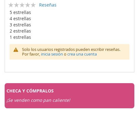
Calificación:
Reseñas
0
100
% of
5 estrellas
4 estrellas
3 estrellas
2 estrellas
1 estrellas
Solo los usuarios registrados pueden escribir reseñas.
Por favor,
inicia sesión
o
crea una cuenta
CHECA Y
CÓMPRALOS
¡Se venden como pan caliente!