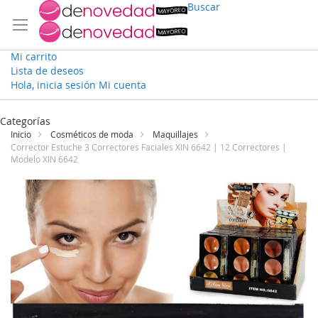
Buscar
Mi carrito
Lista de deseos
Hola, inicia sesión
Mi cuenta
Ir
al
Categorías
contenido
Inicio
Cosméticos de moda
Maquillajes
Corrector Estuche 3 Correctores Faciales XIN 6642 | 12 Correctores |
Modelo XIN 6642
Saltar
al
final
de
la
galería
de
imágenes