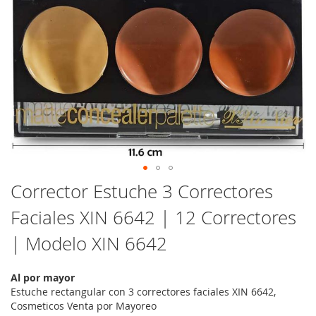
Saltar
Corrector Estuche 3 Correctores
al
Faciales XIN 6642 | 12 Correctores
comienzo
de
| Modelo XIN 6642
la
galería
de
Al por mayor
imágenes
Estuche rectangular con 3 correctores faciales XIN 6642,
Cosmeticos Venta por Mayoreo