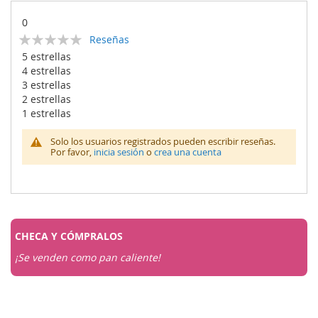
0
Calificación:
Reseñas
0
100
% of
5 estrellas
4 estrellas
3 estrellas
2 estrellas
1 estrellas
Solo los usuarios registrados pueden escribir reseñas.
Por favor,
inicia sesión
o
crea una cuenta
CHECA Y
CÓMPRALOS
¡Se venden como pan caliente!