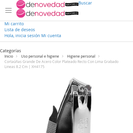
Buscar
Mi carrito
Lista de deseos
Hola, inicia sesión
Mi cuenta
Ir
al
Categorías
contenido
Inicio
Uso personal e higiene
Higiene personal
Cortaúñas Grande De Acero Color Plateado Recto Con Lima Grabado
Lineas 8.2 Cm | XH4175
Saltar
al
final
de
la
galería
de
imágenes