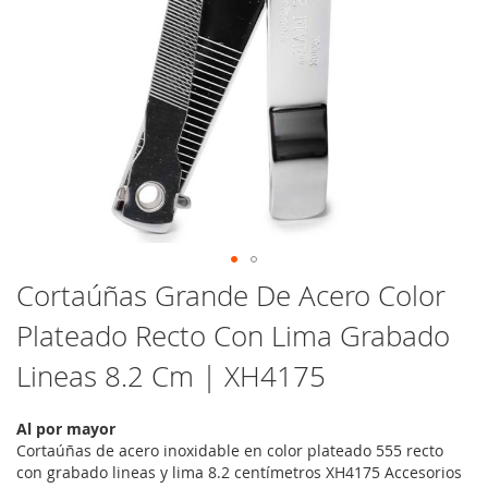
Saltar
Cortaúñas Grande De Acero Color
al
Plateado Recto Con Lima Grabado
comienzo
de
Lineas 8.2 Cm | XH4175
la
galería
de
Al por mayor
imágenes
Cortaúñas de acero inoxidable en color plateado 555 recto
con grabado lineas y lima 8.2 centímetros XH4175 Accesorios