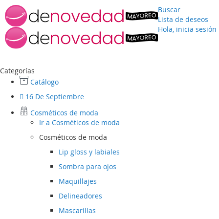
Buscar
Lista de deseos
Hola, inicia sesión
Ir
al
contenido
Categorías
Catálogo
16 De Septiembre
Cosméticos de moda
Ir a
Cosméticos de moda
Cosméticos de moda
Lip gloss y labiales
Sombra para ojos
Maquillajes
Delineadores
Mascarillas