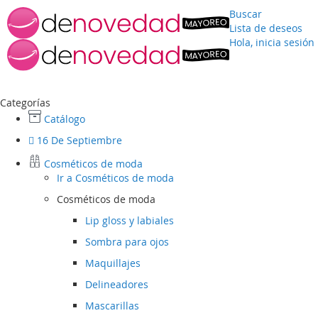
Buscar
Lista de deseos
Hola, inicia sesión
Ir
al
contenido
Categorías
Catálogo
16 De Septiembre
Cosméticos de moda
Ir a
Cosméticos de moda
Cosméticos de moda
Lip gloss y labiales
Sombra para ojos
Maquillajes
Delineadores
Mascarillas