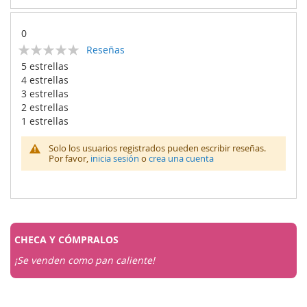
0
Calificación:
Reseñas
0
100
% of
5 estrellas
4 estrellas
3 estrellas
2 estrellas
1 estrellas
Solo los usuarios registrados pueden escribir reseñas.
Por favor,
inicia sesión
o
crea una cuenta
CHECA Y
CÓMPRALOS
¡Se venden como pan caliente!