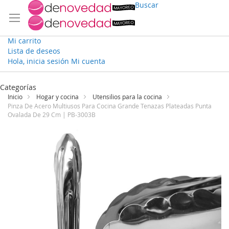
Buscar
Mi carrito
Lista de deseos
Hola, inicia sesión
Mi cuenta
Ir
al
Categorías
contenido
Inicio
Hogar y cocina
Utensilios para la cocina
Pinza De Acero Multiusos Para Cocina Grande Tenazas Plateadas Punta
Ovalada De 29 Cm | PB-3003B
Saltar
al
final
de
la
galería
de
imágenes