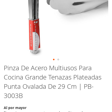
Saltar
Pinza De Acero Multiusos Para
al
Cocina Grande Tenazas Plateadas
comienzo
de
Punta Ovalada De 29 Cm | PB-
la
galería
3003B
de
imágenes
Al por mayor