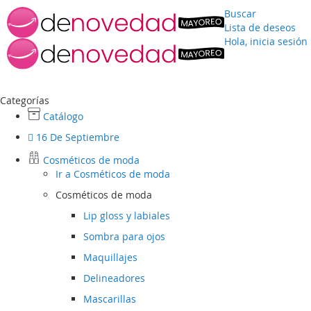
Buscar
Lista de deseos
Hola, inicia sesión
Ir
al
contenido
Categorías
Catálogo
16 De Septiembre
Cosméticos de moda
Ir a
Cosméticos de moda
Cosméticos de moda
Lip gloss y labiales
Sombra para ojos
Maquillajes
Delineadores
Mascarillas