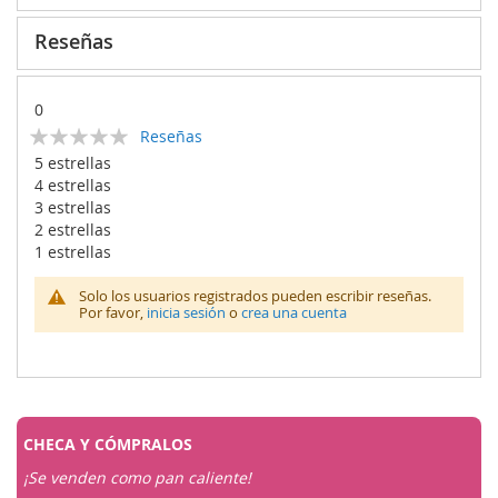
Reseñas
0
Calificación:
Reseñas
0
100
% of
5 estrellas
4 estrellas
3 estrellas
2 estrellas
1 estrellas
Solo los usuarios registrados pueden escribir reseñas.
Por favor,
inicia sesión
o
crea una cuenta
CHECA Y
CÓMPRALOS
¡Se venden como pan caliente!