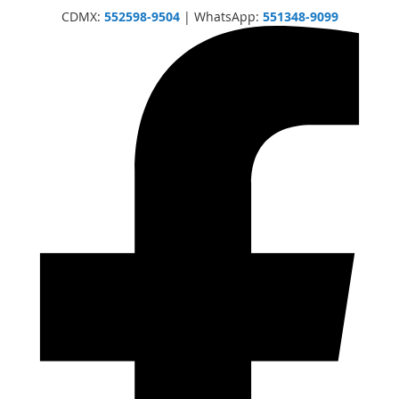
CDMX:
552598-9504
| WhatsApp:
551348-9099