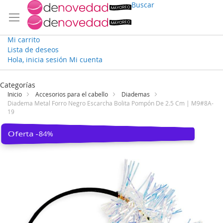
Buscar
Mi carrito
Lista de deseos
Hola, inicia sesión
Mi cuenta
Ir
al
Categorías
contenido
Inicio
Accesorios para el cabello
Diademas
Diadema Metal Forro Negro Escarcha Bolita Pompón De 2.5 Cm | M9#8A-
19
Saltar
Oferta -84%
al
final
de
la
galería
de
imágenes