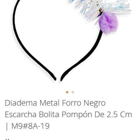
Saltar
Diadema Metal Forro Negro
al
Escarcha Bolita Pompón De 2.5 Cm
comienzo
de
| M9#8A-19
la
galería
de