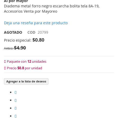
Al por mayor
imágenes
Diadema metal forro negro escarcha bolita tela 8A-19,
Accesorios Venta por Mayoreo
Deja una reseña para este producto
AGOTADO
COD
20799
$0.80
Precio especial
$4.90
Antes
Paquete con
12
unidades
Precio
$0.8
por unidad
Agregar a la lista de deseos