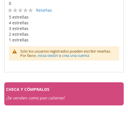
0
Calificación:
Reseñas
0
100
% of
5 estrellas
4 estrellas
3 estrellas
2 estrellas
1 estrellas
Solo los usuarios registrados pueden escribir reseñas.
Por favor,
inicia sesión
o
crea una cuenta
CHECA Y
CÓMPRALOS
¡Se venden como pan caliente!