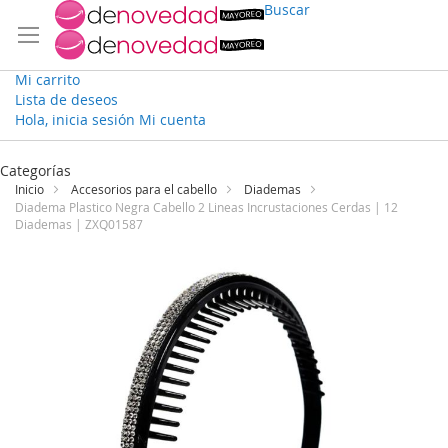
Buscar
Mi carrito
Lista de deseos
Hola, inicia sesión
Mi cuenta
Ir
al
Categorías
contenido
Inicio
Accesorios para el cabello
Diademas
Diadema Plastico Negra Cabello 2 Lineas Incrustaciones Cerdas | 12
Diademas | ZXQ01587
Saltar
al
final
de
la
galería
de
imágenes