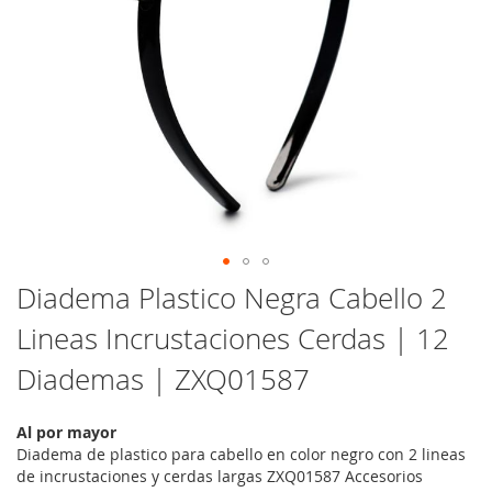
Saltar
Diadema Plastico Negra Cabello 2
al
Lineas Incrustaciones Cerdas | 12
comienzo
de
Diademas | ZXQ01587
la
galería
de
Al por mayor
imágenes
Diadema de plastico para cabello en color negro con 2 lineas
de incrustaciones y cerdas largas ZXQ01587 Accesorios