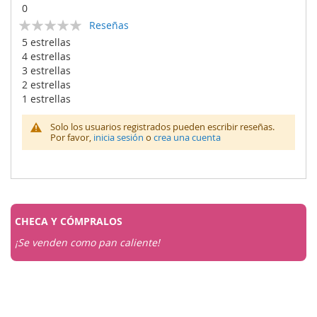
0
Calificación:
Reseñas
0
100
% of
5 estrellas
4 estrellas
3 estrellas
2 estrellas
1 estrellas
Solo los usuarios registrados pueden escribir reseñas.
Por favor,
inicia sesión
o
crea una cuenta
CHECA Y
CÓMPRALOS
¡Se venden como pan caliente!