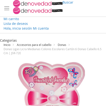
Buscar
Mi carrito
Lista de deseos
Hola, inicia sesión
Mi cuenta
Ir
al
Categorías
contenido
Inicio
Accesorios para el cabello
Donas
Donas Ligas Licra Medianas Colores Escolares Cartón 6 Donas Cabello 6.5
Cm | JSR-72E
Saltar
al
final
de
la
galería
de
imágenes