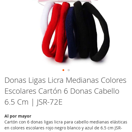
Saltar
Donas Ligas Licra Medianas Colores
al
Escolares Cartón 6 Donas Cabello
comienzo
de
6.5 Cm | JSR-72E
la
galería
de
Al por mayor
imágenes
Cartón con 6 donas ligas licra para cabello medianas elásticas
en colores escolares rojo negro blanco y azul de 6.5 cm JSR-