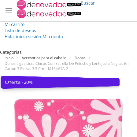
Buscar
Mi carrito
Lista de deseos
Hola, inicia sesión
Mi cuenta
Ir
al
Categorías
contenido
Inicio
Accesorios para el cabello
Donas
Donas Ligas Licra Chicas Con Estrella De Peluche y Lentejuela Negras En
Cartón 3 Piezas 3.5 Cm | M164#1A-2
Saltar
Oferta -20%
al
final
de
la
galería
de
imágenes