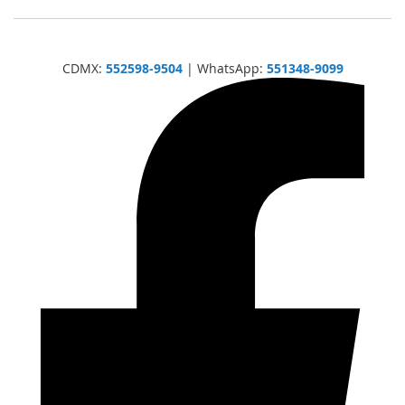
CDMX:
552598-9504
| WhatsApp:
551348-9099