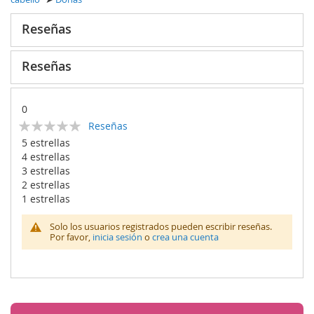
Reseñas
Reseñas
0
Calificación:
Reseñas
0
100
% of
5 estrellas
4 estrellas
3 estrellas
2 estrellas
1 estrellas
Solo los usuarios registrados pueden escribir reseñas.
Por favor,
inicia sesión
o
crea una cuenta