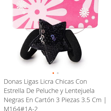
Saltar
Donas Ligas Licra Chicas Con
al
Estrella De Peluche y Lentejuela
comienzo
de
Negras En Cartón 3 Piezas 3.5 Cm |
la
galería
M164#1A-2
de