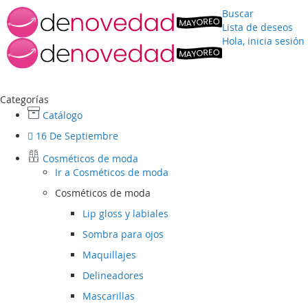
Buscar
Lista de deseos
Hola, inicia sesión
Ir
al
contenido
Categorías
Catálogo
16 De Septiembre
Cosméticos de moda
Ir a
Cosméticos de moda
Cosméticos de moda
Lip gloss y labiales
Sombra para ojos
Maquillajes
Delineadores
Mascarillas