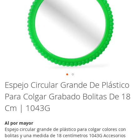
Saltar
Espejo Circular Grande De Plástico
al
Para Colgar Grabado Bolitas De 18
comienzo
de
Cm | 1043G
la
galería
de
Al por mayor
imágenes
Espejo circular grande de plástico para colgar colores con
bolitas y una medida de 18 centímetros 1043G Accesorios