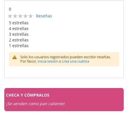
0
Calificación:
Reseñas
0
100
% of
5 estrellas
4 estrellas
3 estrellas
2 estrellas
1 estrellas
Solo los usuarios registrados pueden escribir reseñas.
Por favor,
inicia sesión
o
crea una cuenta
CHECA Y
CÓMPRALOS
¡Se venden como pan caliente!