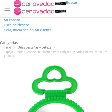
Buscar
Mi carrito
Lista de deseos
Hola, inicia sesión
Mi cuenta
Ir
al
Categorías
contenido
Inicio
Uñas pestañas y belleza
Espejo Circular Grande De Plástico Para Colgar Grabado Bolitas De 18 Cm
| 1043G
Saltar
al
final
de
la
galería
de
imágenes