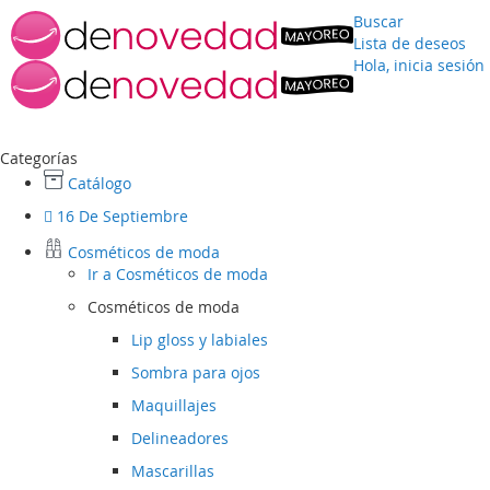
Buscar
Lista de deseos
Hola, inicia sesión
Ir
al
contenido
Categorías
Catálogo
16 De Septiembre
Cosméticos de moda
Ir a
Cosméticos de moda
Cosméticos de moda
Lip gloss y labiales
Sombra para ojos
Maquillajes
Delineadores
Mascarillas