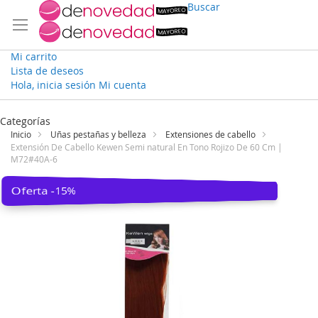
Buscar
Mi carrito
Lista de deseos
Hola, inicia sesión
Mi cuenta
Ir
al
Categorías
contenido
Inicio
Uñas pestañas y belleza
Extensiones de cabello
Extensión De Cabello Kewen Semi natural En Tono Rojizo De 60 Cm |
M72#40A-6
Saltar
Oferta -15%
al
final
de
la
galería
de
imágenes