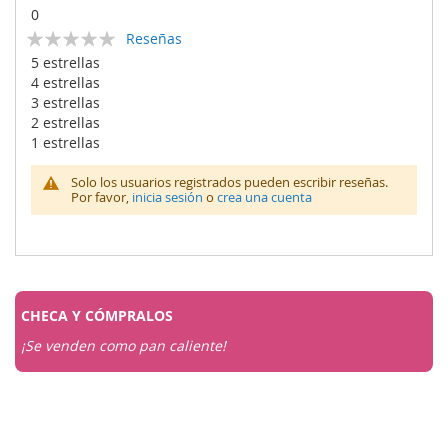
0
Calificación:
Reseñas
0
100
% of
5 estrellas
4 estrellas
3 estrellas
2 estrellas
1 estrellas
Solo los usuarios registrados pueden escribir reseñas.
Por favor,
inicia sesión
o
crea una cuenta
CHECA Y
CÓMPRALOS
¡Se venden como pan caliente!