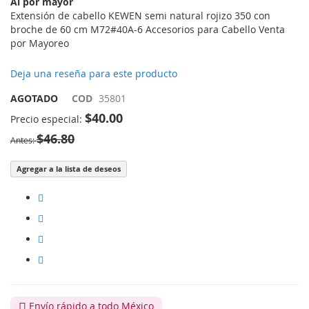
Al por mayor
imágenes
Extensión de cabello KEWEN semi natural rojizo 350 con
broche de 60 cm M72#40A-6 Accesorios para Cabello Venta
por Mayoreo
Deja una reseña para este producto
AGOTADO
COD
35801
$40.00
Precio especial
$46.80
Antes
Agregar a la lista de deseos
Envío rápido a todo México