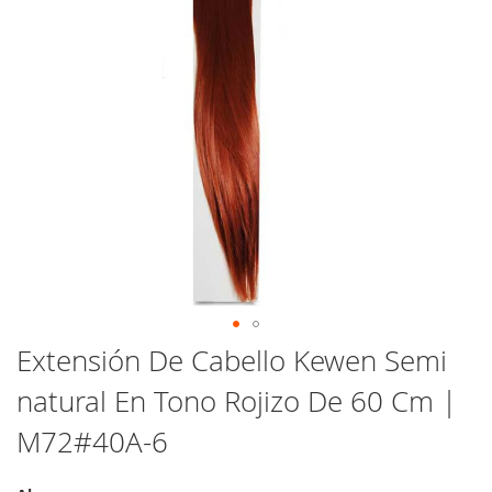
Saltar
Extensión De Cabello Kewen Semi
al
natural En Tono Rojizo De 60 Cm |
comienzo
de
M72#40A-6
la
galería
de