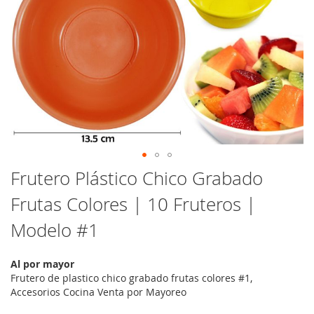
Saltar
Frutero Plástico Chico Grabado
al
Frutas Colores | 10 Fruteros |
comienzo
de
Modelo #1
la
galería
de
Al por mayor
imágenes
Frutero de plastico chico grabado frutas colores #1,
Accesorios Cocina Venta por Mayoreo