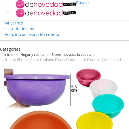
Buscar
Mi carrito
Lista de deseos
Hola, inicia sesión
Mi cuenta
Ir
al
Categorías
contenido
Inicio
Hogar y cocina
Utensilios para la cocina
Frutero Plástico Chico Grabado Frutas Colores | 10 Fruteros | Modelo #1
Saltar
al
final
de
la
galería
de
imágenes