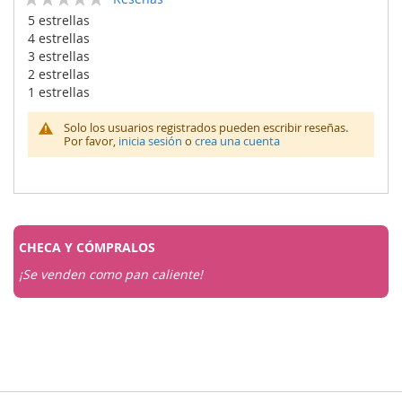
0
100
% of
5 estrellas
4 estrellas
3 estrellas
2 estrellas
1 estrellas
Solo los usuarios registrados pueden escribir reseñas.
Por favor,
inicia sesión
o
crea una cuenta
CHECA Y
CÓMPRALOS
¡Se venden como pan caliente!