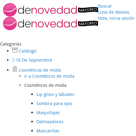
Buscar
Lista de deseos
Hola, inicia sesión
Ir
al
contenido
Categorías
Catálogo
16 De Septiembre
Cosméticos de moda
Ir a
Cosméticos de moda
Cosméticos de moda
Lip gloss y labiales
Sombra para ojos
Maquillajes
Delineadores
Mascarillas