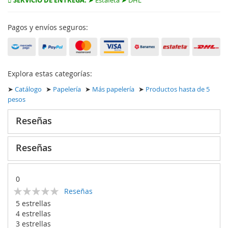
SERVICIO DE ENTREGA:
➤ Estafeta ➤ DHL
Pagos y envíos seguros:
Explora estas categorías:
➤
Catálogo
➤
Papelería
➤
Más papelería
➤
Productos hasta de 5
pesos
Reseñas
Reseñas
0
Calificación:
Reseñas
0
100
% of
5 estrellas
4 estrellas
3 estrellas