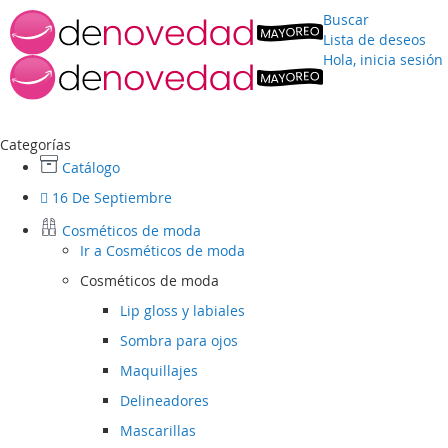
Buscar
Lista de deseos
Hola, inicia sesión
Ir
al
contenido
Categorías
Catálogo
16 De Septiembre
Cosméticos de moda
Ir a
Cosméticos de moda
Cosméticos de moda
Lip gloss y labiales
Sombra para ojos
Maquillajes
Delineadores
Mascarillas