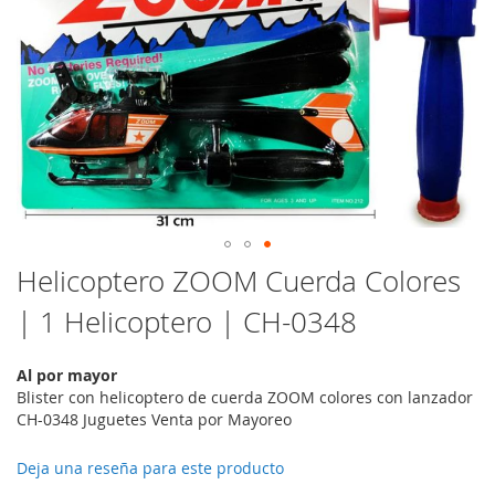
Saltar
Helicoptero ZOOM Cuerda Colores
al
| 1 Helicoptero | CH-0348
comienzo
de
la
Al por mayor
galería
Blister con helicoptero de cuerda ZOOM colores con lanzador
de
CH-0348 Juguetes Venta por Mayoreo
imágenes
Deja una reseña para este producto