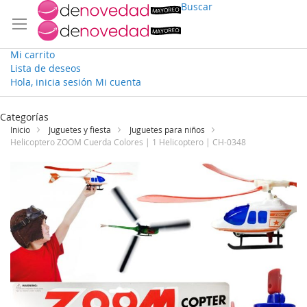
Buscar
Mi carrito
Lista de deseos
Hola, inicia sesión
Mi cuenta
Ir
al
Categorías
contenido
Inicio
Juguetes y fiesta
Juguetes para niños
Helicoptero ZOOM Cuerda Colores | 1 Helicoptero | CH-0348
Saltar
al
final
de
la
galería
de
imágenes