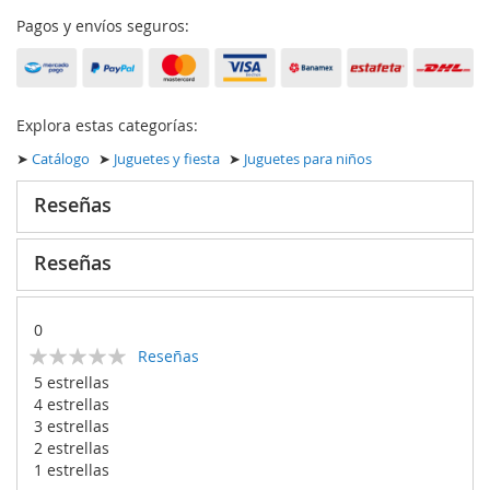
Pagos y envíos seguros:
Explora estas categorías:
➤
Catálogo
➤
Juguetes y fiesta
➤
Juguetes para niños
Reseñas
Reseñas
0
Calificación:
Reseñas
0
100
% of
5 estrellas
4 estrellas
3 estrellas
2 estrellas
1 estrellas