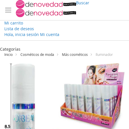
Buscar
Mi carrito
Lista de deseos
Hola, inicia sesión
Mi cuenta
Ir
al
Categorías
contenido
Inicio
Cosméticos de moda
Más cosméticos
Iluminador
Saltar
al
final
de
la
galería
de
imágenes