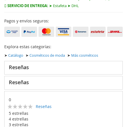
SERVICIO DE ENTREGA:
➤ Estafeta ➤ DHL
Pagos y envíos seguros:
Explora estas categorías:
➤
Catálogo
➤
Cosméticos de moda
➤
Más cosméticos
Reseñas
Reseñas
0
Calificación:
Reseñas
0
100
% of
5 estrellas
4 estrellas
3 estrellas