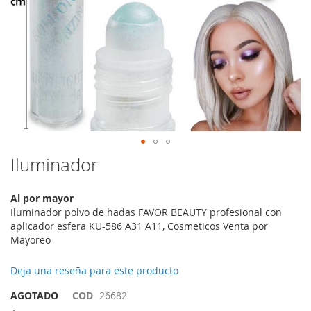
Saltar
Iluminador
al
comienzo
Al por mayor
de
Iluminador polvo de hadas FAVOR BEAUTY profesional con
la
aplicador esfera KU-586 A31 A11, Cosmeticos Venta por
galería
Mayoreo
de
imágenes
Deja una reseña para este producto
AGOTADO
COD
26682