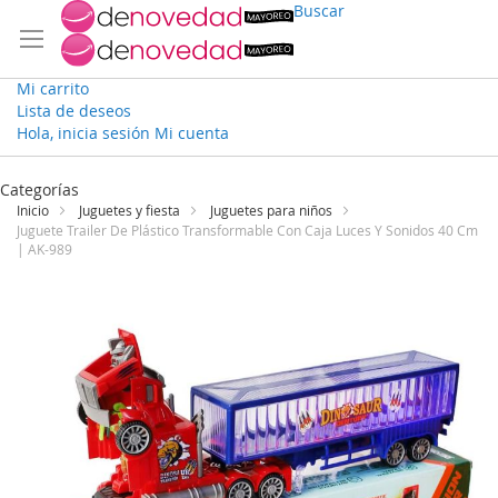
Buscar
Mi carrito
Lista de deseos
Hola, inicia sesión
Mi cuenta
Ir
al
Categorías
contenido
Inicio
Juguetes y fiesta
Juguetes para niños
Juguete Trailer De Plástico Transformable Con Caja Luces Y Sonidos 40 Cm
| AK-989
Saltar
al
final
de
la
galería
de
imágenes