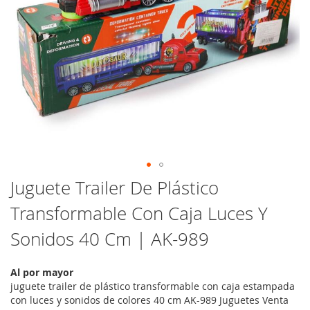
Saltar
Juguete Trailer De Plástico
al
Transformable Con Caja Luces Y
comienzo
de
Sonidos 40 Cm | AK-989
la
galería
de
Al por mayor
imágenes
juguete trailer de plástico transformable con caja estampada
con luces y sonidos de colores 40 cm AK-989 Juguetes Venta