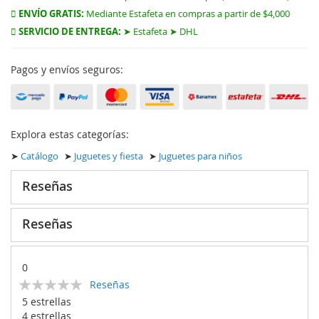
ENVÍO GRATIS:
Mediante Estafeta en compras a partir de $4,000
SERVICIO DE ENTREGA:
➤ Estafeta ➤ DHL
Pagos y envíos seguros:
Explora estas categorías:
➤
Catálogo
➤
Juguetes y fiesta
➤
Juguetes para niños
Reseñas
Reseñas
0
Calificación:
Reseñas
0
100
% of
5 estrellas
4 estrellas