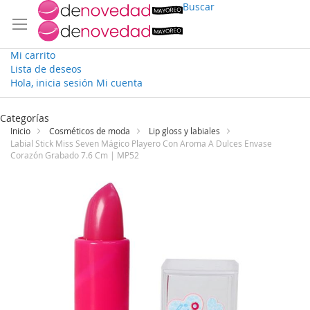
Buscar
Mi carrito
Lista de deseos
Hola, inicia sesión
Mi cuenta
Ir
al
Categorías
contenido
Inicio
Cosméticos de moda
Lip gloss y labiales
Labial Stick Miss Seven Mágico Playero Con Aroma A Dulces Envase
Corazón Grabado 7.6 Cm | MP52
Saltar
al
final
de
la
galería
de
imágenes