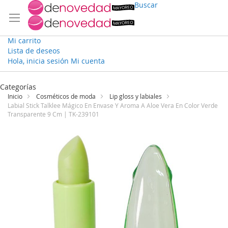
Buscar
Mi carrito
Lista de deseos
Hola, inicia sesión
Mi cuenta
Ir
al
Categorías
contenido
Inicio
Cosméticos de moda
Lip gloss y labiales
Labial Stick Talklee Mágico En Envase Y Aroma A Aloe Vera En Color Verde
Transparente 9 Cm | TK-239101
Saltar
al
final
de
la
galería
de
imágenes