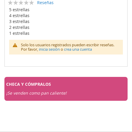
Calificación:
Reseñas
0
100
% of
5 estrellas
4 estrellas
3 estrellas
2 estrellas
1 estrellas
Solo los usuarios registrados pueden escribir reseñas.
Por favor,
inicia sesión
o
crea una cuenta
CHECA Y
CÓMPRALOS
¡Se venden como pan caliente!