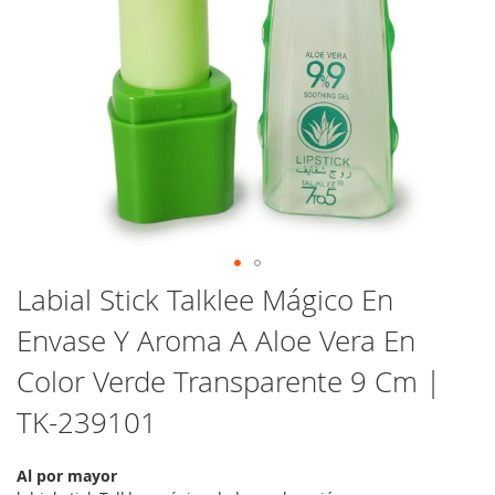
Saltar
Labial Stick Talklee Mágico En
al
Envase Y Aroma A Aloe Vera En
comienzo
de
Color Verde Transparente 9 Cm |
la
galería
TK-239101
de
imágenes
Al por mayor