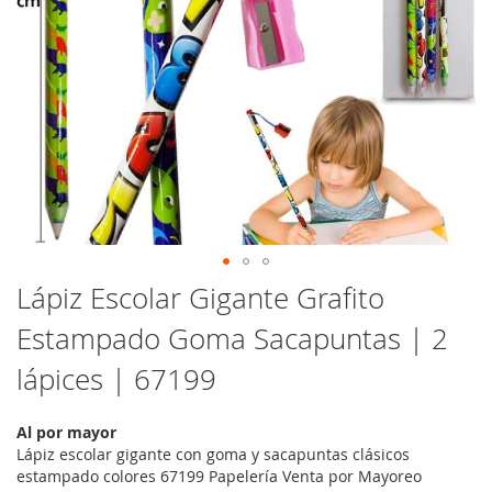
Saltar
Lápiz Escolar Gigante Grafito
al
Estampado Goma Sacapuntas | 2
comienzo
de
lápices | 67199
la
galería
de
Al por mayor
imágenes
Lápiz escolar gigante con goma y sacapuntas clásicos
estampado colores 67199 Papelería Venta por Mayoreo