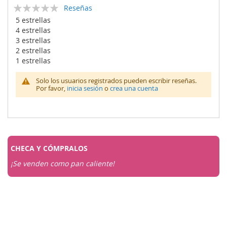
Calificación:
Reseñas
0
100
% of
5 estrellas
4 estrellas
3 estrellas
2 estrellas
1 estrellas
Solo los usuarios registrados pueden escribir reseñas.
Por favor,
inicia sesión
o
crea una cuenta
CHECA Y
CÓMPRALOS
¡Se venden como pan caliente!