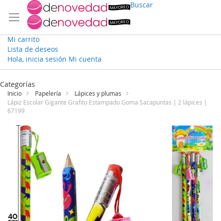
Buscar
Mi carrito
Lista de deseos
Hola, inicia sesión
Mi cuenta
Ir
al
Categorías
contenido
Inicio
Papelería
Lápices y plumas
Lápiz Escolar Gigante Grafito Estampado Goma Sacapuntas | 2 lápices |
67199
Saltar
al
final
de
la
galería
de
imágenes