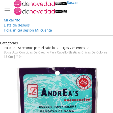
Buscar
Mi carrito
Lista de deseos
Hola, inicia sesión
Mi cuenta
Ir
al
Categorías
contenido
Inicio
Accesorios para el cabello
Ligas y Valerinas
Bolsa Azul Con Ligas De Caucho Para Cabello Elásticas Chicas De Colores
13 Cm | Y-94
Saltar
al
final
de
la
galería
de
imágenes