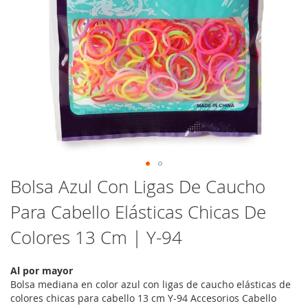
Saltar
Bolsa Azul Con Ligas De Caucho
al
Para Cabello Elásticas Chicas De
comienzo
de
Colores 13 Cm | Y-94
la
galería
de
Al por mayor
imágenes
Bolsa mediana en color azul con ligas de caucho elásticas de
colores chicas para cabello 13 cm Y-94 Accesorios Cabello