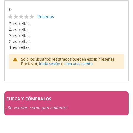
0
Calificación:
Reseñas
0
100
% of
5 estrellas
4 estrellas
3 estrellas
2 estrellas
1 estrellas
Solo los usuarios registrados pueden escribir reseñas.
Por favor,
inicia sesión
o
crea una cuenta
CHECA Y
CÓMPRALOS
¡Se venden como pan caliente!