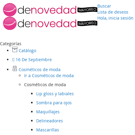
Buscar
Lista de deseos
Hola, inicia sesión
Ir
al
contenido
Categorías
Catálogo
16 De Septiembre
Cosméticos de moda
Ir a
Cosméticos de moda
Cosméticos de moda
Lip gloss y labiales
Sombra para ojos
Maquillajes
Delineadores
Mascarillas