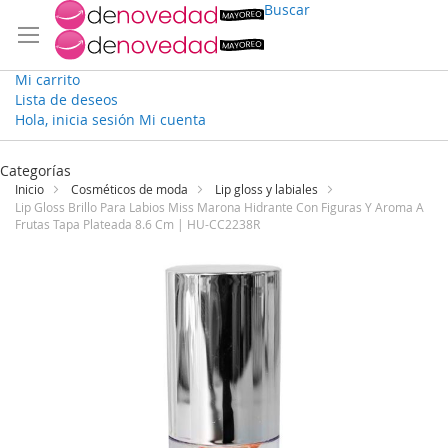
Buscar
Mi carrito
Lista de deseos
Hola, inicia sesión
Mi cuenta
Ir
al
Categorías
contenido
Inicio
Cosméticos de moda
Lip gloss y labiales
Lip Gloss Brillo Para Labios Miss Marona Hidrante Con Figuras Y Aroma A
Frutas Tapa Plateada 8.6 Cm | HU-CC2238R
Saltar
al
final
de
la
galería
de
imágenes