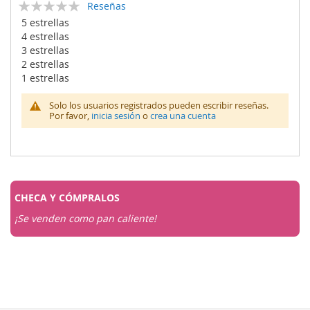
Calificación:
Reseñas
0
100
% of
5 estrellas
4 estrellas
3 estrellas
2 estrellas
1 estrellas
Solo los usuarios registrados pueden escribir reseñas.
Por favor,
inicia sesión
o
crea una cuenta
CHECA Y
CÓMPRALOS
¡Se venden como pan caliente!