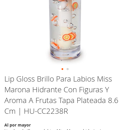
Saltar
Lip Gloss Brillo Para Labios Miss
al
Marona Hidrante Con Figuras Y
comienzo
de
Aroma A Frutas Tapa Plateada 8.6
la
galería
Cm | HU-CC2238R
de
imágenes
Al por mayor