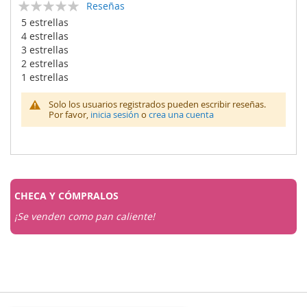
Calificación:
Reseñas
0
100
% of
5 estrellas
4 estrellas
3 estrellas
2 estrellas
1 estrellas
Solo los usuarios registrados pueden escribir reseñas.
Por favor,
inicia sesión
o
crea una cuenta
CHECA Y
CÓMPRALOS
¡Se venden como pan caliente!