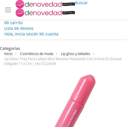
Buscar
Mi carrito
Lista de deseos
Hola, inicia sesión
Mi cuenta
Ir
al
Categorías
contenido
Inicio
Cosméticos de moda
Lip gloss y labiales
Lip Gloss Tinta Para Labios Miss Marona Hidratante Con Aroma En Envase
Delgado 11.5 Cm | HU-CC2394R
Saltar
al
final
de
la
galería
de
imágenes