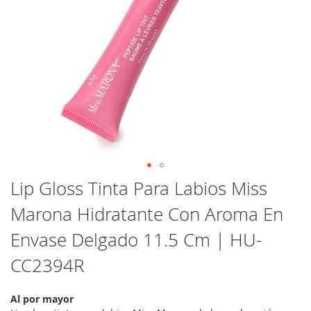
Saltar
Lip Gloss Tinta Para Labios Miss
al
Marona Hidratante Con Aroma En
comienzo
de
Envase Delgado 11.5 Cm | HU-
la
galería
CC2394R
de
imágenes
Al por mayor