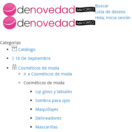
Buscar
Lista de deseos
Hola, inicia sesión
Ir
al
contenido
Categorías
Catálogo
16 De Septiembre
Cosméticos de moda
Ir a
Cosméticos de moda
Cosméticos de moda
Lip gloss y labiales
Sombra para ojos
Maquillajes
Delineadores
Mascarillas